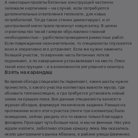
А некоторые пролеты бетонных конструкций частично
заложили кирпичами – на случай, если потребуются
дополнительные ответвления теплосети, для новых
потребителей. Тогда такие стенки демонтируют, и от
центральной магистрали прокинут новую ветку. В целом
строительство такой галереи обусловлено главной
необходимостью – удобством проведения ремонтных работ.
Если повреждение незначительное, то специалисты спускаются
вниз и оперативно его устраняют. Если же нужно заменить
большой участок, то верхнюю часть бетонных лотков
поднимают, а по завершению устанавливают на место. Плюс
такой конструкции – и в возможности регулярного осмотра.
Взять на карандаш
Во время обхода специалисты подмечают, какие шахты нужно
прочистить, с какого участка коллектора вывезти мусор, где
обновить теплоизоляцию, а где требуется установить новый
замок на крышке люка. Все данные специалисты заносят в
журнал обходов, формируя техническое задание. Раньше на
протяжении всего этого участка (почти три километра) было
освещение, сейчас увидеть что-то можно только благодаря
фонарям. Проходит чуть больше часа, и мы на финише. Нас уже
ждали коллеги, заботливо открыв крышку люка. Мы оказались
около центрального рынка Абакана, в районе улицы Шевченко.