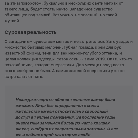
за этим поворотом, буквально в нескольких сантиметрах от
твоего лица, будет стоять нечто. Загадочное существо,
обитающее под землей. Возможно, не опасный, но такой
жуткий.
Суровая реальность
С загадочным существом мы так и не встретились. Зато увидели
множество бытовых мелочей. Губная помада, крем для рук
известной фирмы, тени для век нежно-голубого оттенка, и
целая коллекция одежды, сезон осень - зима 2019. Опять кто-то
похозяйничал, говорят энергетики. Два месяца назад всего
этого «добра» не было. А самих жителей энергетики уже не
встречали лет пять.
Некогда отвороты вблизи тепловых камер были
жилыми. Лица без определенного места
жительства имели относительно свободный
доступ в теплые помещения. За последние годы
энергетики заменили большую часть крышек
люков, снабдив их современными замками. И все
же и сейчас порой некоторые особо