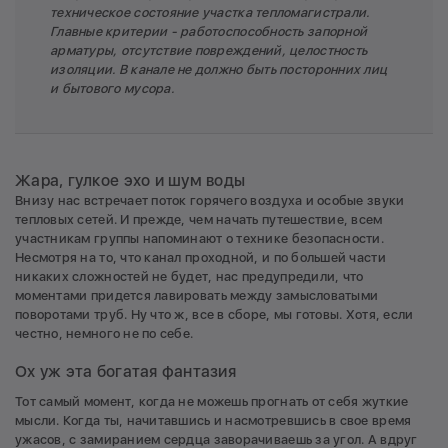
техническое состояние участка тепломагистрали.
Главные критерии - работоспособность запорной
арматуры, отсутствие повреждений, целостность
изоляции. В канале не должно быть посторонних лиц
и бытового мусора.
Жара, гулкое эхо и шум воды
Внизу нас встречает поток горячего воздуха и особые звуки
тепловых сетей. И прежде, чем начать путешествие, всем
участникам группы напоминают о технике безопасности.
Несмотря на то, что канал проходной, и по большей части
никаких сложностей не будет, нас предупредили, что
моментами придется лавировать между замысловатыми
поворотами труб. Ну что ж, все в сборе, мы готовы. Хотя, если
честно, немного не по себе.
Ох уж эта богатая фантазия
Тот самый момент, когда не можешь прогнать от себя жуткие
мысли. Когда ты, начитавшись и насмотревшись в свое время
ужасов, с замиранием сердца заворачиваешь за угол. А вдруг