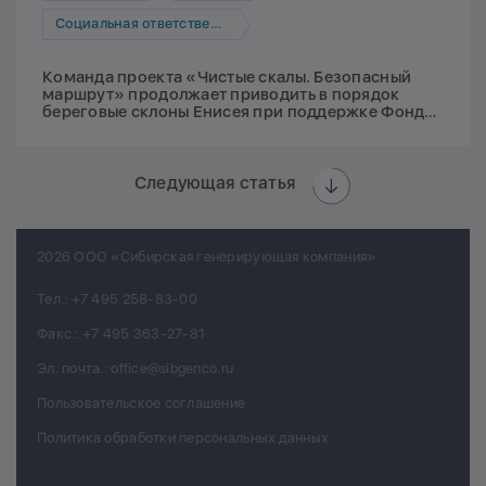
Социальная ответственность
Команда проекта «Чистые скалы. Безопасный
маршрут» продолжает приводить в порядок
береговые склоны Енисея при поддержке Фонда
Мельниченко
Следующая статья
2026 ООО «Сибирская генерирующая компания»
Тел.:
+7 495 258-83-00
Факс.:
+7 495 363-27-81
Эл. почта.:
office@sibgenco.ru
Пользовательское соглашение
Политика обработки персональных данных