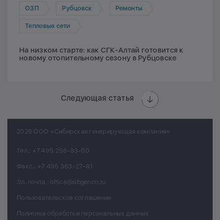
ОЗП
Рубцовск
Ремонты
Тепловые сети
На низком старте: как СГК-Алтай готовится к
новому отопительному сезону в Рубцовске
Следующая статья
2026 ООО «Сибирская генерирующая компания»
Тел.:
+7 495 258-83-00
Факс.:
+7 495 363-27-81
Эл. почта.:
office@sibgenco.ru
Пользовательское соглашение
Политика обработки персональных данных