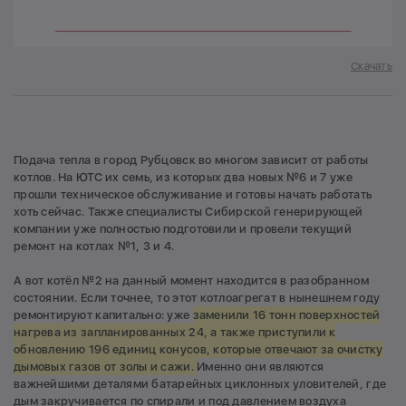
Скачать
Подача тепла в город Рубцовск во многом зависит от работы
котлов. На ЮТС их семь, из которых два новых №6 и 7 уже
прошли техническое обслуживание и готовы начать работать
хоть сейчас. Также специалисты Сибирской генерирующей
компании уже полностью подготовили и провели текущий
ремонт на котлах №1, 3 и 4.
А вот котёл №2 на данный момент находится в разобранном
состоянии. Если точнее, то этот котлоагрегат в нынешнем году
ремонтируют капитально: уже
заменили 16 тонн поверхностей
нагрева из запланированных 24, а также приступили к
обновлению 196 единиц конусов, которые отвечают за очистку
дымовых газов от золы и сажи.
Именно они являются
важнейшими деталями батарейных циклонных уловителей, где
дым закручивается по спирали и под давлением воздуха