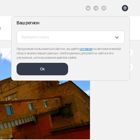
Ваш регион
ы
Меню
Все теги
Выберите город
Продолжая пользоваться сайтом, вы даёте
согласие
на автоматический
сбор и анализ ваших данных, необходимых для работы сайта и его
улучшения, использование файлов cookie.
Ок