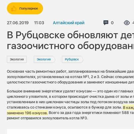
Популярное
27.06.2019
11:03
Алтайский край
Комментар
0
В Рубцовске обновляют де
газоочистного оборудова
Экология
Экология
Рубцовск
Основная часть ремонтных работ, запланированных на ближайшие два 
золоуловителях, установленных на котлах №1, 2 и 3. Сейчас специал
целостности газоочистного оборудования и заменяют изношенные дет
Большое внимание энергетики уделят конусам — это один из главных
циклонного уловителя, в котором происходит очистка дыма от золы и 
установленным в них циклонам частицы золы под потоком воздуха зак
сталкиваясь со стенками конуса, осыпаются в бункер для золы.
В каж
заменено 196 конусов.
Всего за два года энергетики поменяют 588 та
ремонт отправился золоуловитель котла №3.