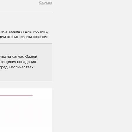
Скачать
тики проведут диагностику,
щим отопительным сезоном.
нных на котлах Южной
твращения попадания
среды количествах.