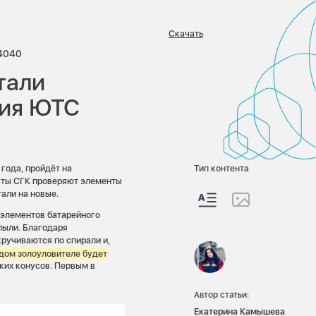
Скачать
иев:
Просмотров:
4040
тали
ния ЮТС
года, пройдёт на
Тип контента
исты СГК проверяют элементы
али на новые.
 элементов батарейного
пыли. Благодаря
ручиваются по спирали и,
дом золоуловителе будет
ких конусов. Первым в
Автор статьи:
Екатерина Камышева