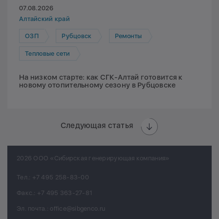
07.08.2026
Алтайский край
ОЗП
Рубцовск
Ремонты
Тепловые сети
На низком старте: как СГК-Алтай готовится к
новому отопительному сезону в Рубцовске
Следующая статья
2026 ООО «Сибирская генерирующая компания»
Тел.:
+7 495 258-83-00
Факс.:
+7 495 363-27-81
Эл. почта.:
office@sibgenco.ru