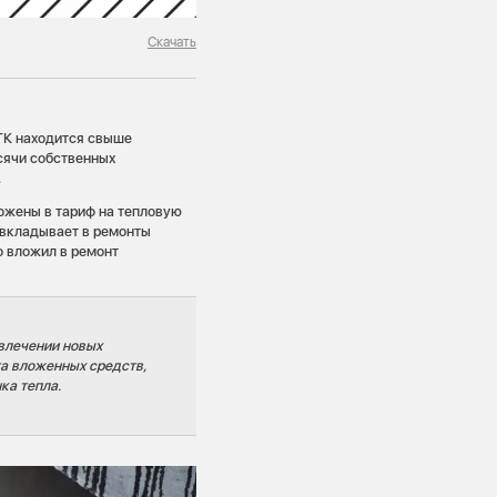
Скачать
ГК находится свыше
сячи собственных
.
ожены в тариф на тепловую
 вкладывает в ремонты
о вложил в ремонт
влечении новых
та вложенных средств,
ка тепла.