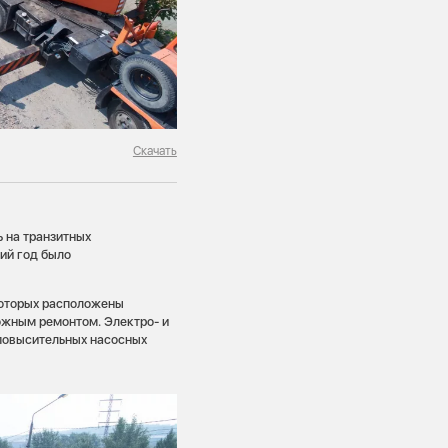
Скачать
 на транзитных
ий год было
которых расположены
ожным ремонтом. Электро- и
повысительных насосных