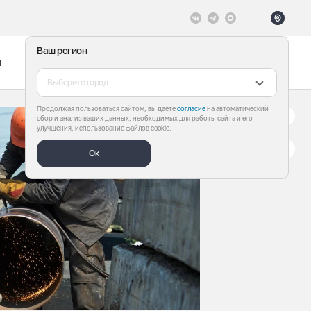
Ваш регион
ы
Меню
Все теги
Выберите город
Продолжая пользоваться сайтом, вы даёте
согласие
на автоматический
сбор и анализ ваших данных, необходимых для работы сайта и его
улучшения, использование файлов cookie.
Ок