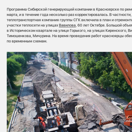
Программа Сибирской генерирующей компании в Красноярске по ремо
марта, и в течение года несколько раз корректировалась. В частности
теплотранспортная компания группы СГК включила в план и отремон
участки теплосети на улицах
Вавилова
, 60 лет Октября. Большой объ
в Историческом квартале на улице Горького, на улицах Киренского, В
Тимошенкова, Мичурина. На время проведения работ красноярцы обе
по временным схемам.