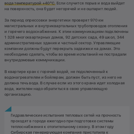
вода температурой +40°С.
Если случится порыв и вода выйдет
на поверхность, она будет негорячей и не ошпарит людей.
За период опрессовки энергетики проверят 970 км
магистральных и внутриквартальных трубопроводов отопления
и горячего водоснабжения. К этим коммуникациям подключены
1 328 многоквартирных домов, 92 детских сада, 49 школ, 344
административных здания и частный сектор. Управляющие
компании должны будут перекрыть задвижки на домах. Это
необходимо сделать, чтобы во время испытаний не пострадали
внутридомовые коммуникации.
В квартире кран с горячей водой, не подключенный к
водонагревателям и бойлерам, должен быть пуст, из него не
должна течь вода. В случае если из этого крана идет холодная
вода, жителям надо обратиться в свою управляющую
организацию.
Гидравлические испытания тепловых сетей на прочность
проходят в городе ежегодно при подготовке системы
теплоснабжения к отопительному сезону. В этом году
Сибирская генерирующая компания приступила к