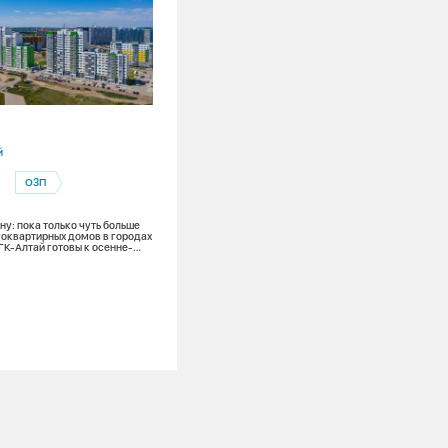
30.07.2026
й
Алтайский край
ОЗП
Барнаул
Барнаульская теплосетевая компания
у: пока только чуть больше
оквартирных домов в городах
Гидравлические испытания
ГК-Алтай готовы к осенне-
оду
ОЗП
Подготовка к ОЗП
Гидравлика, реконструкция теплосете
проверка домов – в мэрии Барнаула
обсудили подготовку городского хозя
к новому отопительному сезону