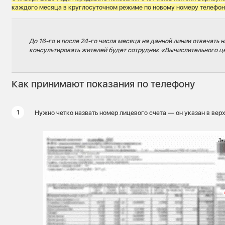
каждого месяца в круглосуточном режиме по новому номеру телефона
До 16-го и после 24-го числа месяца на данной линии отвечать н
консультировать жителей будет сотрудник «Вычислительного ц
Как принимают показания по телефону
Нужно четко назвать номер лицевого счета — он указан в вер