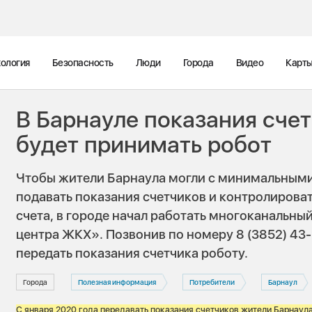
ология
Безопасность
Люди
Города
Видео
Карт
В Барнауле показания счет
будет принимать робот
Чтобы жители Барнаула могли с минимальным
подавать показания счетчиков и контролироват
счета, в городе начал работать многоканальн
центра ЖКХ». Позвонив по номеру 8 (3852) 43
передать показания счетчика роботу.
Города
Полезная информация
Потребители
Барнаул
С января 2020 года передавать показания счетчиков жители Барнаула 