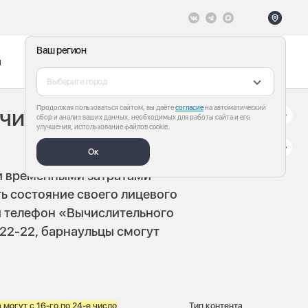
Ваш регион
ы
Меню
Все теги
Выберите город
Продолжая пользоваться сайтом, вы даёте
согласие
на автоматический
чиков теперь
сбор и анализ ваших данных, необходимых для работы сайта и его
улучшения, использование файлов cookie.
Ок
и временными затратами
ь состояние своего лицевого
ый телефон «Вычислительного
-22-22, барнаульцы смогут
могут с 16-го по 24-е число
Тип контента