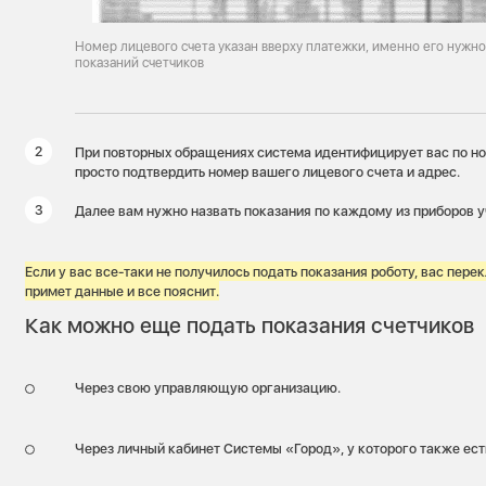
Номер лицевого счета указан вверху платежки, именно его нужно
показаний счетчиков
При повторных обращениях система идентифицирует вас по но
просто подтвердить номер вашего лицевого счета и адрес.
Далее вам нужно назвать показания по каждому из приборов у
Если у вас все-таки не получилось подать показания роботу, вас пере
примет данные и все пояснит.
Как можно еще подать показания счетчиков
Через свою управляющую организацию.
Через личный кабинет Системы «Город», у которого также ест