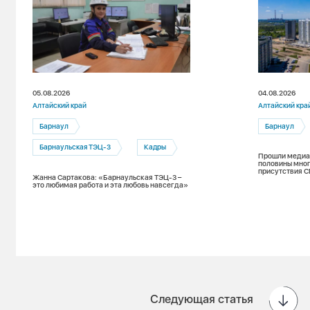
05.08.2026
04.08.2026
Алтайский край
Алтайский кра
Барнаул
Барнаул
Барнаульская ТЭЦ-3
Кадры
Прошли медиан
половины мног
присутствия С
Жанна Сартакова: «Барнаульская ТЭЦ-3 –
зимнему пери
это любимая работа и эта любовь навсегда»
Следующая статья