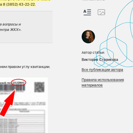
 8 (3852) 43-22-22.
а вопросы и
ентра ЖКХ».
Автор статьи:
Виктория Старикова
хнем правом углу квитанции.
Все публикации автора
Правила использования
материалов