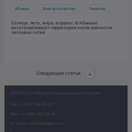
Абакан
Благоустройство
Ремонты
Солнце, лето, жара, асфальт. В Абакане
восстанавливают территории после ремонтов
тепловых сетей
Следующая статья
2026 ООО «Сибирская генерирующая компания»
Тел.:
+7 495 258-83-00
Факс.:
+7 495 363-27-81
Эл. почта.:
office@sibgenco.ru