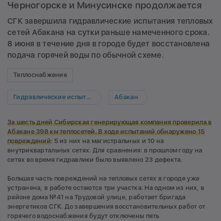
Черногорске и Минусинске продолжается
СГК завершила гидравлические испытания тепловых
сетей Абакана на сутки раньше намеченного срока.
8 июня в течение дня в городе будет восстановлена
подача горячей воды по обычной схеме.
Теплоснабжение
Гидравлические испытания
Абакан
За шесть дней Сибирская генерирующая компания проверила в
Абакане 398 км теплосетей. В ходе испытаний обнаружено 15
повреждений
: 5 из них на магистральных и 10 на
внутриквартальных сетях. Для сравнения: в прошлом году на
сетях во время гидравлики было выявлено 23 дефекта.
Большая часть повреждений на тепловых сетях в городе уже
устранена, в работе остаются три участка. На одном из них, в
районе дома №41 на Трудовой улице, работает бригада
энергетиков СГК. До завершения восстановительных работ от
горячего водоснабжения будут отключены пять