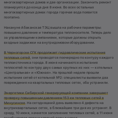
многоквартирных домов и две организации. Закончить ремонт
планируется до конца дня 8 июня. Во всех остальных
многоквартирных домах города горячая вода появится
поэтапно.
Накануне Абаканская ТЭЦ вышла на рабочие параметры:
повышено давление и температура теплоносителя. Теперь дело
за управляющими компаниями, которые должны открыть
входные задвижки на внутридомовом оборудовании.
В Черногорске СГК продолжает
гидравлические испытания
тепловых сетей
, они проводятся поочередно по контуру каждого
теплоисточника города. 8 июня начинаются испытания
теплосетей по контуру двух самых крупных из них — котельных
«Центральная» и «Южная». На прошлой неделе прошли
испытания сетей от котельной №2: специалисты выявили два
повреждения на квартальных тепловых сетях, оба устранили.
Энергетики Сибирской генерирующей компании завершают
проверку повышенным давлением
153 км тепловых
сетей в
Минусинске
. На сегодняшний день выявлено 4 дефекта на
внутриквартальных сетях, в ближайшие три дня их устранят. В
среду, 10 июня, начнется заполнение тепловых сетей, а 11 июня
возобновится подача горячей воды в город.