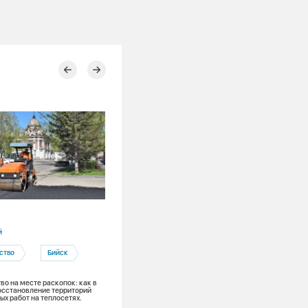
03.08.2026
й
Алтайский край
ство
Бийск
Фонд Андрея Мельниченко
Профориентация
Бийск
во на месте раскопок: как в
осстановление территорий
ых работ на теплосетях.
Зумеры и энергетика: участники