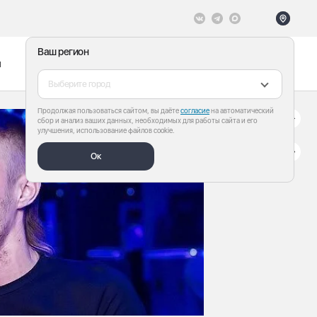
Ваш регион
ы
Меню
Все теги
Выберите город
Продолжая пользоваться сайтом, вы даёте
согласие
на автоматический
сбор и анализ ваших данных, необходимых для работы сайта и его
улучшения, использование файлов cookie.
Ок