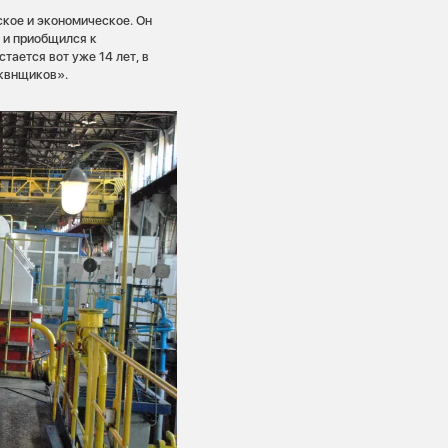
ское и экономическое. Он
о и приобщился к
тается вот уже 14 лет, в
«квнщиков».