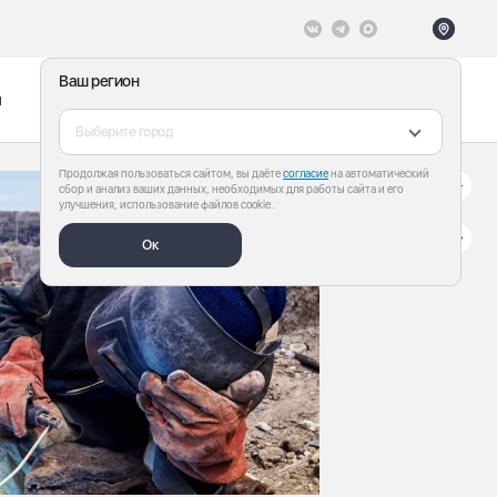
Ваш регион
ы
Меню
Все теги
Выберите город
Продолжая пользоваться сайтом, вы даёте
согласие
на автоматический
сбор и анализ ваших данных, необходимых для работы сайта и его
улучшения, использование файлов cookie.
Ок