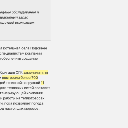
ведены обследования и
аварийный запас
ледствий возможных
ся котельная села Подсинее
, специалистам компании
и обеспечить создание
 бригады СГК
заменили
пять
 и
построили более 700
щей тепловой нагрузкой
11
адки тепловых сетей составит
й генерирующей компании
и работы на теплотрассах
, пока позволяет погода,
иод настоящих морозов.