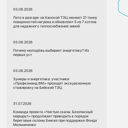
03.08.2026
Лето в разгаре: на Канской ТЭЦ меняют 21 тонну
поверхностей нагрева и обновляют 5 из 7 котлов
для надежного теплоснабжения зимой
03.08.2026
Почему молодёжь выбирает энергетику? Из
первых уст
03.08.2026
Зумеры и энергетика: участники
«Профкоманд.ФМ» проходят экскурсионную
стажировку на Бийский ТЭЦ
31.07.2026
Команда проекта «Чистые скалы. Безопасный
24.07.2026
маршрут» продолжает приводить в порядок
Республика Хакасия
береговые склоны Енисея при поддержке Фонда
Мельниченко