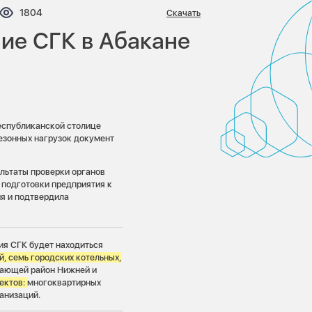
нтариев:
Просмотров:
1804
Скачать
ие СГК в Абакане
еспубликанской столице
сезонных нагрузок документ
льтаты проверки органов
 подготовки предприятия к
я и подтвердила
ия СГК будет находиться
, семь городских котельных,
вающей район Нижней и
ектов:
многоквартирных
анизаций.