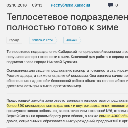
02.10.2018
09:13
Республика Хакасия
Комме
0
Теплосетевое подразделен
полностью готово к зиме
Города
Тепловые сети
Абакан
Теплосетевое подразделение Сибирской генерирующей компании в р
получило паспорт готовности к зиме. Ключевой для работы в период 
подписал глава города Николай Булакин.
Основанием для выдачи предприятию паспорта готовности стали резу
Ростехнадзора, а также специальной комиссии. Она оценила качество
обеспечению надежной и безопасной работы объектов теплоснабжени
достаточность принятых энергетиками мер.
Предстоящей зимой в зоне ответственности теплосетевого предприят
более 390 километров магистральных и внутриквартальных теплосетей
преимущественно небольших, за исключением котельной №6, отапли
Верхей Согры на правом берегу реки Абакан, а также
свыше
4000 объ
домов, социальных и образовательных учреждений, предприятий и орг