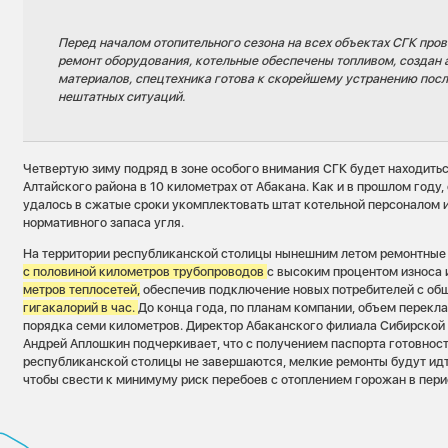
Перед началом отопительного сезона на всех объектах СГК про
ремонт оборудования, котельные обеспечены топливом, создан 
материалов, спецтехника готова к скорейшему устранению пос
нештатных ситуаций.
Четвертую зиму подряд в зоне особого внимания СГК будет находить
Алтайского района в 10 километрах от Абакана. Как и в прошлом году
удалось в сжатые сроки укомплектовать штат котельной персоналом 
нормативного запаса угля.
На территории республиканской столицы нынешним летом ремонтные
с половиной километров трубопроводов
с высоким процентом износа
метров теплосетей,
обеспечив подключение новых потребителей с об
гигакалорий в час.
До конца года, по планам компании, объем перекл
порядка семи километров. Директор Абаканского филиала Сибирско
Андрей Аплошкин подчеркивает, что с получением паспорта готовност
республиканской столицы не завершаются, мелкие ремонты будут идти
чтобы свести к минимуму риск перебоев с отоплением горожан в пер