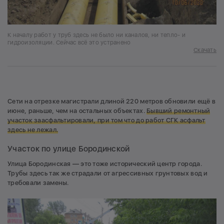
К началу работ у труб здесь не было ни каналов, ни тепло- и
гидроизоляции. Сейчас всё это устранено
Скачать
Сети на отрезке магистрали длиной 220 метров обновили ещё в
июне, раньше, чем на остальных объектах.
Бывший ремонтный
участок заасфальтировали, при том что до работ СГК асфальт
здесь не лежал.
Участок по улице Бородинской
Улица Бородинская — это тоже исторический центр города.
Трубы здесь так же страдали от агрессивных грунтовых вод и
требовали замены.