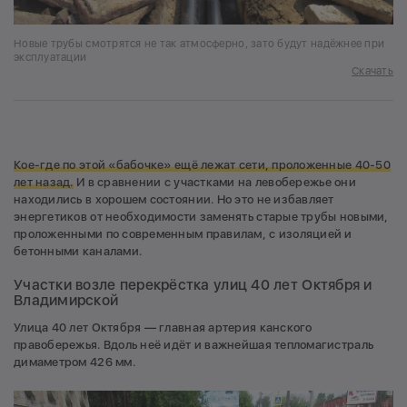
Новые трубы смотрятся не так атмосферно, зато будут надёжнее при
эксплуатации
Скачать
Кое-где по этой «бабочке» ещё лежат сети, проложенные 40-50
лет назад.
И в сравнении с участками на левобережье они
находились в хорошем состоянии. Но это не избавляет
энергетиков от необходимости заменять старые трубы новыми,
проложенными по современным правилам, с изоляцией и
бетонными каналами.
Участки возле перекрёстка улиц 40 лет Октября и
Владимирской
Улица 40 лет Октября — главная артерия канского
правобережья. Вдоль неё идёт и важнейшая тепломагистраль
димаметром 426 мм.