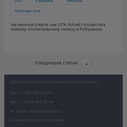
ОЗП
Рубцовск
Ремонты
Тепловые сети
На низком старте: как СГК-Алтай готовится к
новому отопительному сезону в Рубцовске
Следующая статья
2026 ООО «Сибирская генерирующая компания»
Тел.:
+7 495 258-83-00
Факс.:
+7 495 363-27-81
Эл. почта.:
office@sibgenco.ru
Пользовательское соглашение