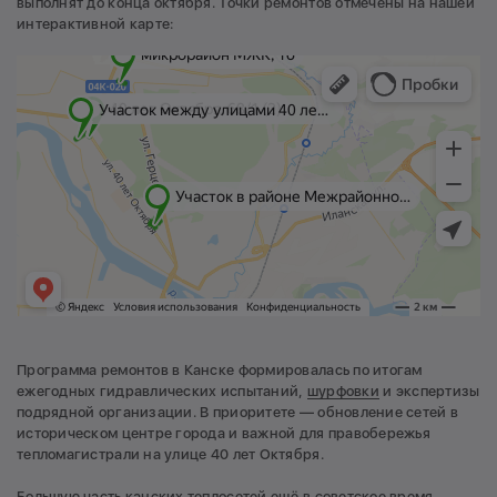
выполнят до конца октября. Точки ремонтов отмечены на нашей
интерактивной карте:
Программа ремонтов в Канске формировалась по итогам
ежегодных гидравлических испытаний,
шурфовки
и экспертизы
подрядной организации. В приоритете — обновление сетей в
историческом центре города и важной для правобережья
тепломагистрали на улице 40 лет Октября.
Большую часть канских теплосетей ещё в советское время