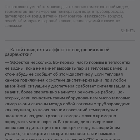
Так выглядит умный комплекс для тепловых камер: сотовый модем,
термометры для измерения температуры воды в трубопроводах,
датчик уровня воды, датчики температуры и влажности воздуха,
релейный модуль и шаровый клапан, используемый в качестве
задвижки
Скачать
— Какой ожидается эффект от внедрения вашей
разработки?
— Эффектов несколько. Во-первых, часто порывы в теплосетях
не видны, пока не начнет выходить пар из тепловых камер, и
кто-нибудь не сообщит об этом диспетчеру. Если тепловая
камера подключена к системе диспетчеризации, при любой
аварийной ситуации у диспетчера сработает сигнализация, а
значит, более оперативно начнутся ремонтные работы. Во-
вторых, если оснастить таким оборудованием много тепловых
камер (а они связаны между собой лотками с трубопроводами,
как паутина), то на основании показаний температуры и
влажности воздуха в разных камерах можно примерно
определить место порыва. В-третьих, диспетчер может
оперативно дистанционно перекрыть воду на аварийном
участке, что сократит потери теплоносителя и поможет
бригадам теплосетевых подразделений СГК значительно