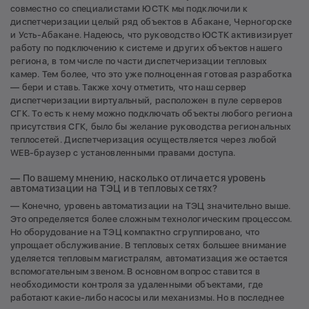
совместно со специалистами ЮСТК мы подключили к
диспетчеризации целый ряд объектов в Абакане, Черногорске
и Усть-Абакане. Надеюсь, что руководство ЮСТК активизирует
работу по подключению к системе и других объектов нашего
региона, в том числе по части диспетчеризации тепловых
камер. Тем более, что это уже полноценная готовая разработка
— бери и ставь. Также хочу отметить, что наш сервер
диспетчеризации виртуальный, расположен в пуле серверов
СГК. То есть к нему можно подключать объекты любого региона
присутствия СГК, было бы желание руководства региональных
теплосетей. Диспетчеризация осуществляется через любой
WEB-браузер с установленными правами доступа.
— По вашему мнению, насколько отличается уровень
автоматизации на ТЭЦ и в тепловых сетях?
— Конечно, уровень автоматизации на ТЭЦ значительно выше.
Это определяется более сложным технологическим процессом.
Но оборудование на ТЭЦ компактно сгруппировано, что
упрощает обслуживание. В тепловых сетях большее внимание
уделяется тепловым магистралям, автоматизация же остается
вспомогательным звеном. В основном вопрос ставится в
необходимости контроля за удаленными объектами, где
работают какие-либо насосы или механизмы. Но в последнее