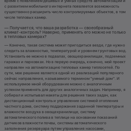
время с появлением дешевых и умных средств автоматизации и
с развитием мобильного интернета появляется возможность
существенно расширить число контролируемых объектов, в том
числе тепловых камер.
— Получается, что ваша разработка — своеобразный
климат-контроль? Наверно, применять его можно не только
в тепловых камерах?
— Конечно, такая система может пригодиться везде, где нужно
следить за влажностью, температурой и уровнем грунтовых вод.
Установить ее можно в подвалах, овощехранилищах, подземных
гаражах и парковках. Но в первую очередь, конечно, мой проект
направлен на автоматизацию тепловых камер теплосетей. По
сути, мое решение является одной из реализаций популярного
сейчас направления, называемого термином “умный дом”. И
используемое мной оборудование можно с аналогичным
успехом применять для других аналогичных задач. Например, я
собирал и испытывал макеты для решения таких задач, как
дистанционный контроль и управление системой отопления
частного дома, систему поддержания заданной температуры и
влажности воздуха в овощехранилище, систему
автоматического полива в теплице на основании показаний
датчиков влажности почвы, системы автоматического
заполнения резервуара путем управления насосами,