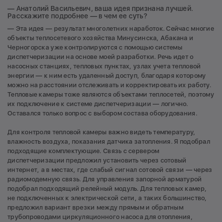
— Анатолий Васильевич, ваша идея признана лучшей.
Расскажите подробнее — в чем ее суть?
— Эта идея — результат многолетних наработок. Сейчас многие
объекты теплосетевого хозяйства Минусинска, Абакана и
Черногорска уже контролируются с помощью системы
диспетчеризации на основе моей разработки. Речь идет о
насосных станциях, тепловых пунктах, узлах учета тепловой
энергии — к ним есть удаленный доступ, благодаря которому
можно на расстоянии отслеживать и корректировать их работу.
Тепловые камеры тоже являются объектами теплосетей, поэтому
их подключение к системе диспетчеризации — логично.
Оставался только вопрос с выбором состава оборудования.
Для контроля тепловой камеры важно видеть температуру,
влажность воздуха, показания датчика затопления. Я подобрал
подходящие комплектующие. Связь с сервером
диспетчеризации предложил установить через сотовый
интернет, а в местах, где слабый сигнал сотовой связи — через
радиомодемную связь. Для управления запорной арматурой
подобрал подходящий релейный модуль. Для тепловых камер,
не подключенных к электрической сети, а таких большинство,
предложил вариант врезки между прямым и обратным
трубопроводами циркуляционного насоса для отопления,