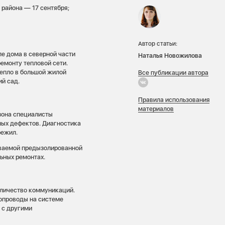
 района — 17 сентября;
Автор статьи:
ле дома в северной части
Наталья Новожилова
емонту тепловой сети.
тепло в большой жилой
Все публикации автора
й сад.
Правила использования
материалов
езона специалисты
ных дефектов. Диагностика
режил.
ываемой предызолированной
льных ремонтах.
оличество коммуникаций.
бопроводы на системе
 с другими