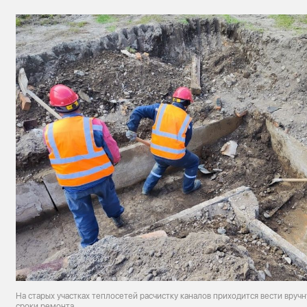
На старых участках теплосетей расчистку каналов приходится вести вручну
сроки ремонта