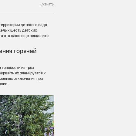
Скачать
 территории детского сада
целых шесть детских
 а это плюс еще несколько
ения горячей
 теплосети из трех
вершить их планируется к
еменных отключения при
роки.