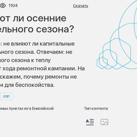
нтариев:
Просмотров:
1104
Скачать
яют ли осенние
ельного сезона?
 не влияют ли капитальные
ьного сезона. Отвечаем: не
ого сезона к теплу
т хода ремонтной кампании. На
сскажем, почему ремонты не
м для беспокойства.
ОЗП
нных пунктах юга Енисейской
Тип контента