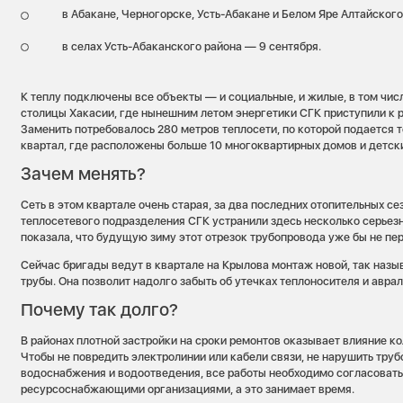
в Абакане, Черногорске, Усть-Абакане и Белом Яре Алтайского
в селах Усть-Абаканского района — 9 сентября.
К теплу подключены все объекты — и социальные, и жилые, в том чис
столицы Хакасии, где нынешним летом энергетики СГК приступили к р
Заменить потребовалось 280 метров теплосети, по которой подается 
квартал, где расположены больше 10 многоквартирных домов и детски
Зачем менять?
Сеть в этом квартале очень старая, за два последних отопительных с
теплосетевого подразделения СГК устранили здесь несколько серьез
показала, что будущую зиму этот отрезок трубопровода уже бы не пе
Сейчас бригады ведут в квартале на Крылова монтаж новой, так наз
трубы. Она позволит надолго забыть об утечках теплоносителя и авра
Почему так долго?
В районах плотной застройки на сроки ремонтов оказывает влияние к
Чтобы не повредить электролинии или кабели связи, не нарушить тру
водоснабжения и водоотведения, все работы необходимо согласовать
ресурсоснабжающими организациями, а это занимает время.