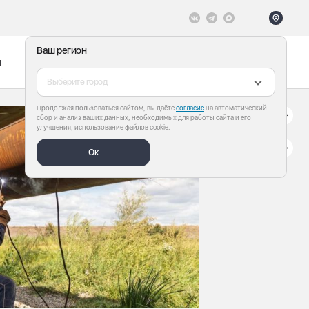
Ваш регион
ы
Меню
Все теги
Выберите город
Продолжая пользоваться сайтом, вы даёте
согласие
на автоматический
сбор и анализ ваших данных, необходимых для работы сайта и его
улучшения, использование файлов cookie.
Ок