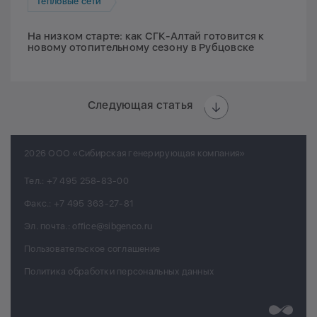
Тепловые сети
На низком старте: как СГК-Алтай готовится к
новому отопительному сезону в Рубцовске
Следующая статья
2026 ООО «Сибирская генерирующая компания»
Тел.:
+7 495 258-83-00
Факс.:
+7 495 363-27-81
Эл. почта.:
office@sibgenco.ru
Пользовательское соглашение
Политика обработки персональных данных
Разработк
Chips