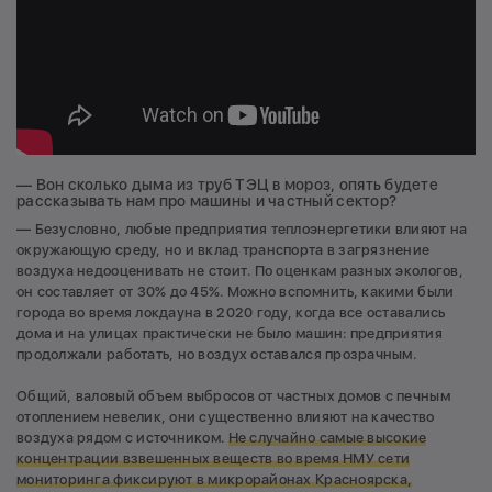
— Вон сколько дыма из труб ТЭЦ в мороз, опять будете
рассказывать нам про машины и частный сектор?
— Безусловно, любые предприятия теплоэнергетики влияют на
окружающую среду, но и вклад транспорта в загрязнение
воздуха недооценивать не стоит. По оценкам разных экологов,
он составляет от 30% до 45%. Можно вспомнить, какими были
города во время локдауна в 2020 году, когда все оставались
дома и на улицах практически не было машин: предприятия
продолжали работать, но воздух оставался прозрачным.
Общий, валовый объем выбросов от частных домов с печным
отоплением невелик, они существенно влияют на качество
воздуха рядом с источником.
Не случайно самые высокие
концентрации взвешенных веществ во время НМУ сети
мониторинга фиксируют в микрорайонах Красноярска,