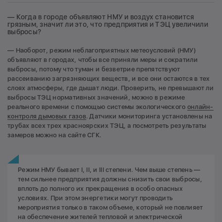
— Когда в городе объявляют НМУ и воздух становится
грязным, значит ли это, что предприятия и ТЭЦ увеличили
выбросы?
— Наоборот, режим неблагоприятных метеоусловий (НМУ)
объявляют в городах, чтобы все приняли меры и сократили
выбросы, потому что туман и безветрие препятствуют
рассеиванию загрязняющих веществ, и все они остаются в тех
слоях атмосферы, где дышат люди. Проверить, не превышают ли
выбросы ТЭЦ нормативных значений, можно в режиме
реального времени с помощью системы экологического
онлайн-
контроля дымовых газов
. Датчики мониторинга установлены на
трубах всех трех красноярских ТЭЦ, а посмотреть результаты
замеров можно на сайте СГК.
Режим НМУ бывает I, II, и III степени. Чем выше степень —
тем сильнее предприятия должны снизить свои выбросы,
вплоть до полного их прекращения в особо опасных
условиях. При этом энергетики могут проводить
мероприятия только в таком объеме, который не повлияет
на обеспечение жителей тепловой и электрической