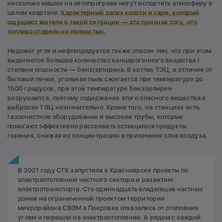
несколько машин на автопрогреве могут испортить атмосферу в
целом квартале.
Характерный запах копоти и гари, который
ощущают жители в такой ситуации — это признак того, что
топливо сгорело не полностью.
Недожoг угля и нефтепродуктов также опасен тем, что при этом
выделяется большое количество канцерогенного вещества I
степени опасности — бенз(а)пирена. В котлах ТЭЦ, в отличие от
бытовой печки, угольная пыль сжигается при температуре до
1500 градусов, при этой температуре бенз(а)пирен
разрушается, поэтому содержание этого опасного вещества в
выбросах ТЭЦ незначительно. Кроме того, на станциях есть
газоочистное оборудование и высокие трубы, которые
помогают эффективно рассеивать оставшиеся продукты
горения, снижая их концентрацию в приземном слое воздуха.
В 2021 году СГК запустила в Красноярске проекты по
электроотоплению частного сектора и развитию
электротранспорта. Сто одиннадцать владельцев частных
домов на ограниченной проектом территории
микрорайона СВЭМ в Покровке отказались от отопления
углем и перешли на электроотопление. А рядом с каждой