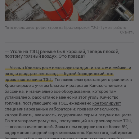
Пять новых электрофильтров на Красноярской ТЭЦ-1 уже в работе
Скачать
— Уголь на ТЭЦ раньше был хороший, теперь плохой,
поэтому грязный воздух. Это правда?
— Уголь в Красноярске используется один и тот же: и сейчас, и
пять, и двадцать лет назад — бурый бородинский, это
проектное топливо ТЭЦ.
Тепловые электростанции строились в
Красноярске с учетом близости разрезов Канско-ачинского
бассейна, и изначально все оборудование, которое там
установлено, рассчитано именно на этот уголь. Качество
топлива, поступающего на ТЭЦ, ежедневно
контролируют
специализированные лаборатории: проверяют зольность,
калорийность, влажность, содержание серы и летучих веществ.
По этим параметрам уголь, поступающий на красноярские ТЭЦ
— вполне качественный. Золы в нем содержится не более 8%,
содержание вредной серы минимально. Кроме того, сибирские
бурые угли богаты летучими веществами, сгорающими без