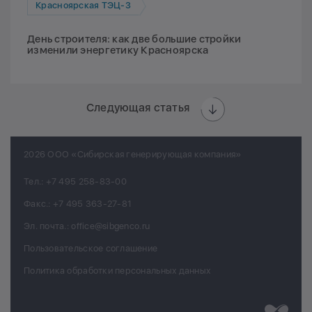
Красноярская ТЭЦ-3
День строителя: как две большие стройки
изменили энергетику Красноярска
Следующая статья
2026 ООО «Сибирская генерирующая компания»
Тел.:
+7 495 258-83-00
Факс.:
+7 495 363-27-81
Эл. почта.:
office@sibgenco.ru
Пользовательское соглашение
Политика обработки персональных данных
Разработк
Chips