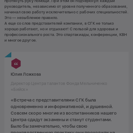
протянуть руку помощи. При этом он подчеркнул: каждый
руководитель, независимо от уровня полученного образования,
начинал свою работу исключительно с рабочих специальностей.
Это — незыблемое правило.
А еще со слов представителей компании, в СГК не только
хорошо работают, но и отдыхают! С пользой для здоровья и
профессионального роста. Это спартакиады, конференции, КВН
и многое другое.
Юлия Ложкова
Директор Центра талантов Фонда Мельниченко
«Бийск»
«Встреча с представителями СГК была
одновременно и информативной, и душевной.
Совсем скоро многие из воспитанников нашего
Центра сдадут экзамены и станут студентами.
Было бы замечательно, чтобы свою
производственную практику они проходили на