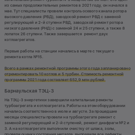
из самых продолжительных ремонтов в 2021 году, он начался в
мае. Тут специалисты провели контроль осевого канала ротора
высокого давления (РВД), заводской ремонт РВД с заменой
регулирующей и 2-й ступени РВД, заводской ремонт ротора
низкого давления (РНД) с заменой 24 и 25 ступени, а также 8
лопаток 26 ступени. Также завершается ремонт двух
котлоагрегатов.
Первые работы на станции начались в марте с текущего
ремонта котла №15.
Всего
в рамках ремонтной программы этого года запланировано
отремонтировать 10 котлов и 5 турбин.
Стоимость ремонтной
программы 2021 года составляет 652,9 млн рублей.
Барнаульская ТЭЦ-3
На ТЭЦ-3 энергетики завершили капитальные ремонты
турбоагрегата и котлоагрегата. Работы на этом оборудовании
начались соответственно в июле и августе. За прошедшие
месяцы специалисты провели на турбоагрегате ремонт с
заменой регулирующей и 2-й ступеней, ремонт диафрагм №2 и
3. А на котлоагрегате выполнили очистку от шлака, золы,
провели оценку состояния металла, выправили все дефекты,