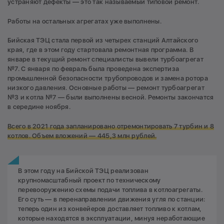
устраняют дефекты — это так называемый типовой ремонт.
Работы на остальных агрегатах уже выполнены.
Бийская ТЭЦ стала первой из четырех станций Алтайского
края, где в этом году стартовала ремонтная программа. В
январе в текущий ремонт специалисты вывели турбоагрегат
№7. С января по февраль была проведена экспертиза
промышленной безопасности трубопроводов и замена ротора
низкого давления. Основные работы — ремонт турбоагрегат
№3 и котла №7 — были выполнены весной. Ремонты закончатся
в середине ноября.
Всего в 2021 года запланировано отремонтировать 7 турбин и 8
котлов.
Объем вложений —
445,3 млн рублей.
В этом году на Бийской ТЭЦ реализован
крупномасштабный проект по техническому
перевооружению схемы подачи топлива в котлоагрегаты.
Его суть — в перенаправлении движения угля по станции:
теперь один из конвейеров доставляет топливо к котлам,
которые находятся в эксплуатации, минуя неработающие