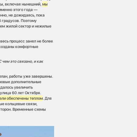
оды, включая нынешний,
мы
 именно этого года —
нно, не дожидаясь, пока
8 градусов. Поэтому
тем жилой сектор и нежилые
весь процесс занял не более
х созданы комфортные
чем это связано, и как
план, работы уже завершены.
ановые дополнительные
удалось увеличить
улица 60 лет Октября.
ели обеспечены теплом
. Для
ые кольцевые связи,
сторон. Временные схемы