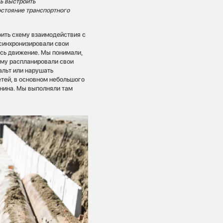
ь выстроить
остояние транспортного
оить схему взаимодействия с
 синхронизировали свои
ось движение. Мы понимали,
ому распланировали свои
альт или нарушать
етей, в основном небольшого
нина. Мы выполняли там