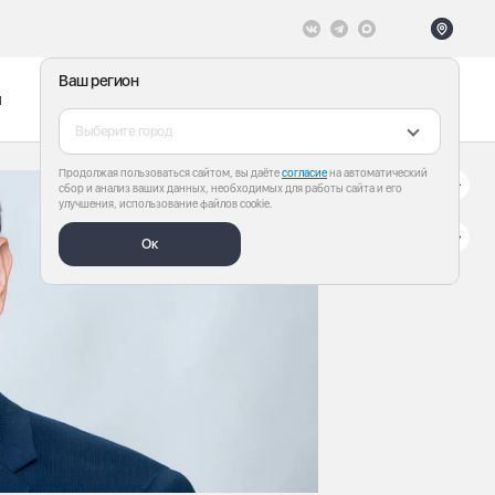
Ваш регион
ы
Меню
Все теги
Выберите город
Продолжая пользоваться сайтом, вы даёте
согласие
на автоматический
сбор и анализ ваших данных, необходимых для работы сайта и его
улучшения, использование файлов cookie.
Ок