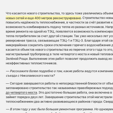
Что касается нового строительства, то здесь тоже увеличились объе
новых сетей и еще 400 метров реконструировано
. Строительство нов
повысить надёжность теплоснабжения, в частности за счёт развития к
возможность комбинировать подачу тепла из разных источников. Напри
время ремонта на одной из ТЭЦ, появляется возможность компенсир
тепла потребителям за счет другой станции. Так уже несколько лет 
реверсивная трасса, связывающая ТЭЦ-1 и ТЭЦ-3. Благодаря этой св
микрорайонах сократить сроки отключения горячего водоснабжения до
касается объектов нового строительства из перечня этого года то это
магистральный трубопровод в теле четвертого моста и новый теплово
Зелёной Рощи. Выполнение этих работ позволит продолжить вывод из
неэффективных теплоисточников.
— Расскажите более подробно о том, какие работы ведутся компание
съезда с Николаевского моста?
— Сегодня завершаются работы в непосредственной близости от объ
запланировано строительство так называемых правобережных подхо
до четвертого моста
. Это достаточно большая работа, она включена 
займет порядка двух лет. Завершение строительства этой магистрали
теплоснабжением два активно развивающихся районов города: Сверд
— В этом году у вас была большая ремонтная программа. Но одноврем