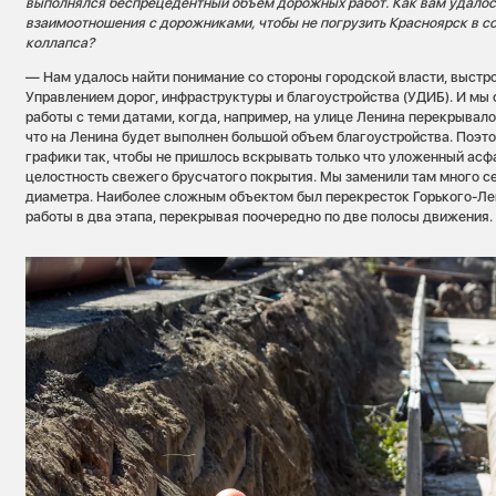
выполнялся беспрецедентный объём дорожных работ. Как вам удалос
взаимоотношения с дорожниками, чтобы не погрузить Красноярск в с
коллапса?
— Нам удалось найти понимание со стороны городской власти, выстр
Управлением дорог, инфраструктуры и благоустройства (УДИБ). И мы
работы с теми датами, когда, например, на улице Ленина перекрывал
что на Ленина будет выполнен большой объем благоустройства. Поэт
графики так, чтобы не пришлось вскрывать только что уложенный асф
целостность свежего брусчатого покрытия. Мы заменили там много с
диаметра. Наиболее сложным объектом был перекресток Горького-Ле
работы в два этапа, перекрывая поочередно по две полосы движения.