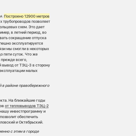
мы.
Построено 12900 метров
ых трубопроводов позволяет
ольцевых схем. Это дает
мер, в летний период, во
овать сокращение отпуска
успешно эксплуатируется
язи мы смогли в некоторых
 пяти суток. Что же
, прежде всего,
й вывод от ТЭЦ-3 в сторону
 эксплуатации малых
й в районе правобережного
екта. На ближайшие годы
дов
от тепловыводов ТЭЦ-2
в нашу инвестпрограмму и
 позволит обеспечить
ловский и Октябрьский.
енно с этим в городе