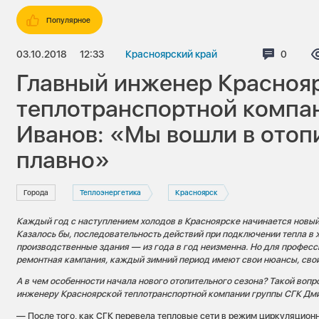
Популярное
03.10.2018
12:33
Красноярский край
Коммен
0
Главный инженер Красноя
теплотранспортной компа
Иванов: «Мы вошли в отоп
плавно»
Города
Теплоэнергетика
Красноярск
Каждый год с наступлением холодов в Красноярске начинается новый
Казалось бы, последовательность действий при подключении тепла в
производственные здания — из года в год неизменна. Но для професс
ремонтная кампания, каждый зимний период имеют свои нюансы, свои
А в чем особенности начала нового отопительного сезона? Такой воп
инженеру Красноярской теплотранспортной компании группы СГК
Дми
— После того, как СГК перевела тепловые сети в режим циркуляционн