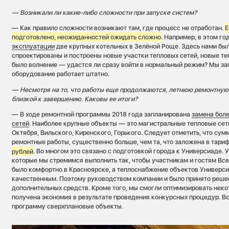
— Возникали ли какие-либо сложности при запуске систем?
— Как правило сложности возникают там, где процесс не отработан.
Е
подготовлено, неожиданностей ожидать сложно
. Например, в этом г
эксплуатации
две крупных котельных в Зелёной Роще. Здесь нами бы
спроектированы и построены новые участки тепловых сетей, новые те
было волнение — удастся ли сразу войти в нормальный режим? Мы зап
оборудование работает штатно.
— Несмотря на то, что работы еще продолжаются, летнюю ремонтную
близкой к завершению. Каковы ее итоги?
— В ходе ремонтной программы 2018 года запланирована
замена боле
сетей
. Наиболее крупные объекты — это магистральные тепловые сет
Октября, Вильского, Киренского, Горького. Следует отметить, что су
ремонтные работы, существенно больше, чем та, что заложена в тар
рублей
. Во многом это связано с подготовкой города к Универсиаде. У
которые мы стремимся выполнить так, чтобы участникам и гостям Вс
было комфортно в Красноярске, а теплоснабжение объектов Универс
качественным. Поэтому руководством компании и было принято реше
дополнительных средств. Кроме того, мы смогли оптимизировать неко
получена экономия в результате проведения конкурсных процедур. Вс
программу сверхплановые объекты.