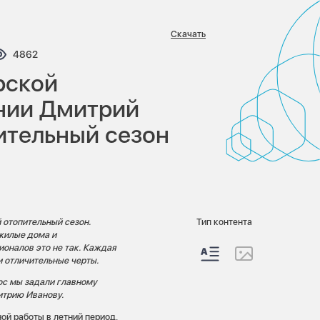
Скачать
тариев:
Просмотров:
4862
рской
нии Дмитрий
ительный сезон
 отопительный сезон.
Тип контента
 жилые дома и
ионалов это не так. Каждая
 отличительные черты.
рос мы задали главному
трию Иванову.
ой работы в летний период,