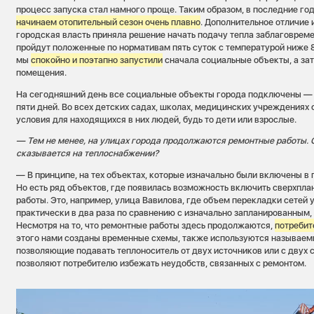
процесс запуска стал намного проще. Таким образом, в последние г
начинаем отопительный сезон очень плавно
. Дополнительное отличие
городская власть приняла решение начать подачу тепла заблаговреме
пройдут положенные по нормативам пять суток с температурой ниже 
мы
спокойно и поэтапно запустили
сначала социальные объекты, а за
помещения.
На сегодняшний день все социальные объекты города подключены — 
пяти дней. Во всех детских садах, школах, медицинских учреждения
условия для находящихся в них людей, будь то дети или взрослые.
— Тем не менее, на улицах города продолжаются ремонтные работы. С 
сказывается на теплоснабжении?
— В принципе, на тех объектах, которые изначально были включены в 
Но есть ряд объектов, где появилась возможность включить сверхпл
работы. Это, например, улица Вавилова, где объем перекладки сетей 
практически в два раза по сравнению с изначально запланированным, 
Несмотря на то, что ремонтные работы здесь продолжаются,
потребит
этого нами созданы временные схемы, также используются называем
позволяющие подавать теплоноситель от двух источников или с двух 
позволяют потребителю избежать неудобств, связанных с ремонтом.