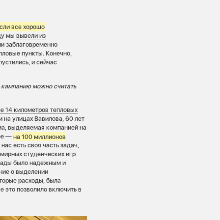
сли все хорошо
оду мы
вывели из
ли заблаговременно
пловые пункты. Конечно,
устились, и сейчас
 кампанию можно считать
е 14 километров тепловых
и на улицах
Вавилова
, 60 лет
мма, выделяемая компанией на
ифе —
на 100 миллионов
 нас есть своя часть задач,
емирных студенческих игр
иады было надежным и
ние о выделении
торые расходы, была
е это позволило включить в