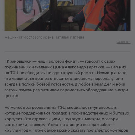
Машинист мостового крана Наталья Лаптева
Скачать
«Крановщики — наш «золотой фонд», — говорит о своих
подчиненных начальник ЦОРа Александр Гуртяков. — Без них
на ТЭЦ не обходится ни один крупный ремонт. Несмотря на то,
что машинисты кранов относятся к дневному персоналу, они
всегда в полной боевой готовности. В любое время дня и ночи
готовы помочь ремонтникам переместить оборудование внутри
цехов».
Не менее востребованы на ТЭЦ специалисты-универсалы,
которые поддерживают порядок в производственных и бытовых
корпусах. Это стропальщики, штукатуры-маляры, слесари-
сантехники, столяры. У них на станции всегда «забот —
круглый год». То же самое можно сказать про электромонтеров