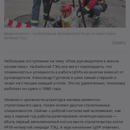
Ведется ремонт трубопровода артезианской вода на территории
Бийской ТЭЦ
Скачать
Небольшое отступление на тему «Роль руководителя в жизни
коллектива». На Бийской ТЭЦ все могут подтвердить, что
слаженность и успешность в работе ЦОРа во многом зависит от
руководителя. Александр Гуртяков в цехе самый старший и
знает на станции каждый уголок. Это не удивительно, поскольку
работает он здесь с 1986 года.
Начинал с должности штукатура-маляра ремонтно-
строительного цеха, позже освоил другие строительные
специальности. Сейчас с доброй ностальгией вспоминает, как
ему в первый год работы делегировали почетную миссию —
вбить первый металлический кол на месте строительства котла
№16 четвертой очереди ТЭЦ. А еще начальник ЦОР отмечает,