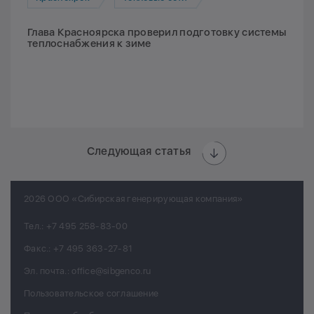
Глава Красноярска проверил подготовку системы
теплоснабжения к зиме
Следующая статья
2026 ООО «Сибирская генерирующая компания»
Тел.:
+7 495 258-83-00
Факс.:
+7 495 363-27-81
Эл. почта.:
office@sibgenco.ru
Пользовательское соглашение