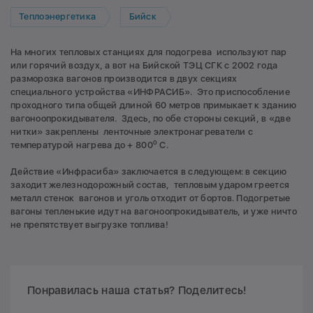
Теплоэнергетика
Бийск
На многих тепловых станциях для подогрева используют пар
или горячий воздух, а вот на Бийской ТЭЦ СГК с 2002 года
разморозка вагонов производится в двух секциях
специального устройства «ИНФРАСИБ». Это приспособление
проходного типа общей длиной 60 метров примыкает к зданию
вагоноопрокидывателя. Здесь, по обе стороны секций, в «две
нитки» закреплены ленточные электронагреватели с
о
температурой нагрева до + 800
С.
Действие «Инфрасиба» заключается в следующем: в секцию
заходит железнодорожный состав, тепловым ударом греется
металл стенок вагонов и уголь отходит от бортов. Подогретые
вагоны тепленькие идут на вагоноопрокидыватель, и уже ничто
не препятствует выгрузке топлива!
Понравилась наша статья? Поделитесь!