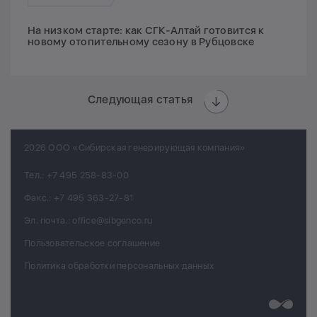
На низком старте: как СГК-Алтай готовится к
новому отопительному сезону в Рубцовске
Следующая статья
2026 ООО «Сибирская генерирующая компания»
Тел.:
+7 495 258-83-00
Факс.:
+7 495 363-27-81
Эл. почта.:
office@sibgenco.ru
Пользовательское соглашение
Политика обработки персональных данных
Разработк
Chips