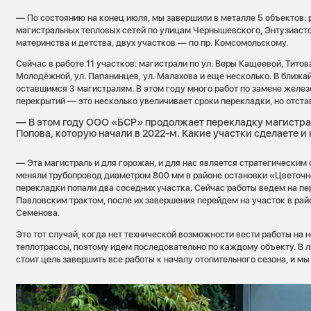
— По состоянию на конец июля, мы завершили в металле 5 объектов:
магистральных тепловых сетей по улицам Чернышевского, Энтузиасто
материнства и детства, двух участков — по пр. Комсомольскому.
Сейчас в работе 11 участков: магистрали по ул. Веры Кащеевой, Титова,
Молодёжной, ул. Папанинцев, ул. Малахова и еще несколько. В ближ
оставшимся 3 магистралям. В этом году много работ по замене желез
перекрытий — это несколько увеличивает сроки перекладки, но отста
— В этом году ООО «БСР» продолжает перекладку магистрал
Попова, которую начали в 2022-м. Какие участки сделаете и
— Эта магистраль и для горожан, и для нас является стратегическим
меняли трубопровод диаметром 800 мм в районе остановки «Цветочн
перекладки попали два соседних участка. Сейчас работы ведем на пе
Павловским трактом, после их завершения перейдем на участок в рай
Семенова.
Это тот случай, когда нет технической возможности вести работы на 
теплотрассы, поэтому идем последовательно по каждому объекту. В 
стоит цель завершить все работы к началу отопительного сезона, и мы