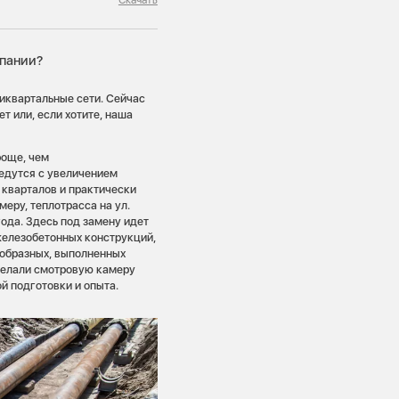
мпании?
риквартальные сети. Сейчас
т или, если хотите, наша
роще, чем
ведутся с увеличением
 кварталов и практически
еру, теплотрасса на ул.
ода. Здесь под замену идет
железобетонных конструкций,
образных, выполненных
делали смотровую камеру
й подготовки и опыта.