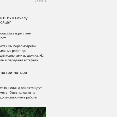
Скачать
ить их к началу
есяца?
торых мы закрепляем
бот.
сетях мы пересмотрели
емляных работ до
ды коллегами из других. На
боты и передали эстафету
 по три-четыре
тью. Если на объекте идут
могут быть полезны на
одить сварочные работы.