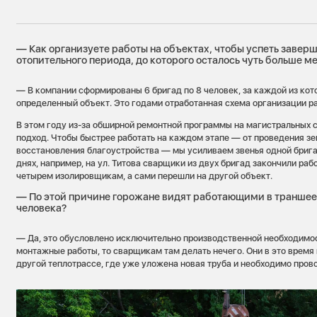
— Как организуете работы на объектах, чтобы успеть заверш
отопительного периода, до которого осталось чуть больше м
— В компании сформированы 6 бригад по 8 человек, за каждой из ко
определенный объект. Это годами отработанная схема организации ра
В этом году из-за обширной ремонтной программы на магистральных 
подход. Чтобы быстрее работать на каждом этапе — от проведения з
восстановления благоустройства — мы усиливаем звенья одной брига
днях, например, на ул. Титова сварщики из двух бригад закончили ра
четырем изолировщикам, а сами перешли на другой объект.
— По этой причине горожане видят работающими в траншее
человека?
— Да, это обусловлено исключительно производственной необходимос
монтажные работы, то сварщикам там делать нечего. Они в это время 
другой теплотрассе, где уже уложена новая труба и необходимо пров