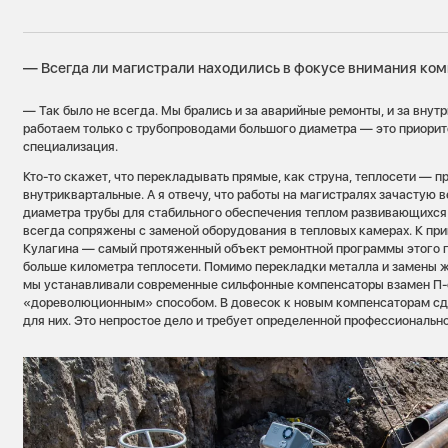
— Всегда ли магистрали находились в фокусе внимания ко
— Так было не всегда. Мы брались и за аварийные ремонты, и за внут
работаем только с трубопроводами большого диаметра — это приорите
специализация.
Кто-то скажет, что перекладывать прямые, как струна, теплосети — п
внутриквартальные. А я отвечу, что работы на магистралях зачастую 
диаметра трубы для стабильного обеспечения теплом развивающихся
всегда сопряжены с заменой оборудования в тепловых камерах. К прим
Кулагина — самый протяженный объект ремонтной программы этого г
больше километра теплосети. Помимо перекладки металла и замены 
мы устанавливали современные сильфонные компенсаторы взамен П-
«дореволюционным» способом. В довесок к новым компенсаторам с
для них. Это непростое дело и требует определенной профессионально