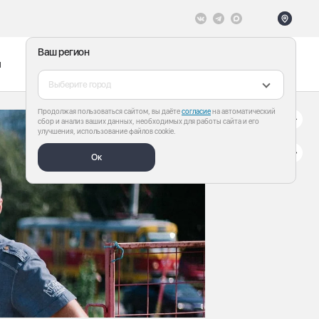
Ваш регион
ы
Меню
Все теги
Выберите город
Продолжая пользоваться сайтом, вы даёте
согласие
на автоматический
сбор и анализ ваших данных, необходимых для работы сайта и его
улучшения, использование файлов cookie.
Ок