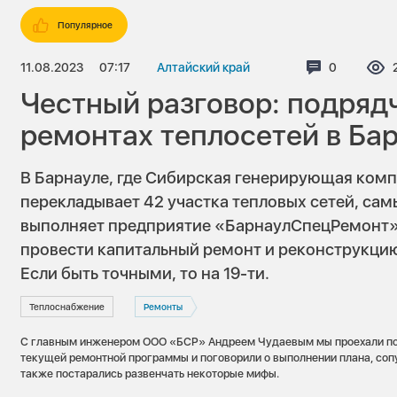
Популярное
11.08.2023
07:17
Алтайский край
Комментар
0
Честный разговор: подряд
ремонтах теплосетей в Ба
В Барнауле, где Сибирская генерирующая комп
перекладывает 42 участка тепловых сетей, са
выполняет предприятие «БарнаулСпецРемонт».
провести капитальный ремонт и реконструкцию
Если быть точными, то на 19-ти.
Теплоснабжение
Ремонты
С главным инженером ООО «БСР» Андреем Чудаевым мы проехали п
текущей ремонтной программы и поговорили о выполнении плана, соп
также постарались развенчать некоторые мифы.