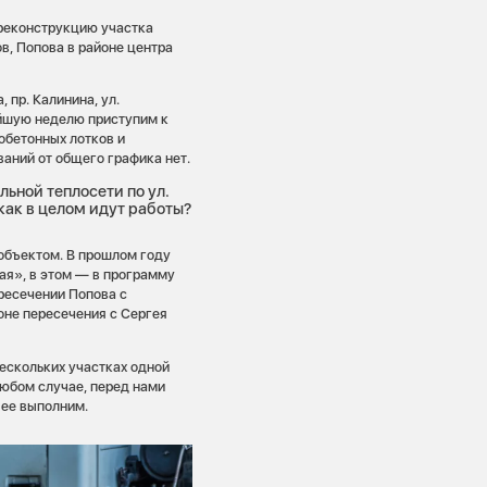
 реконструкцию участка
в, Попова в районе центра
 пр. Калинина, ул.
айшую неделю приступим к
обетонных лотков и
ваний от общего графика нет.
ьной теплосети по ул.
 как в целом идут работы?
 объектом. В прошлом году
ая», в этом — в программу
ресечении Попова с
оне пересечения с Сергея
нескольких участках одной
любом случае, перед нами
 ее выполним.