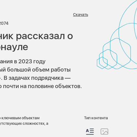
Скачать
иев:
Просмотров:
2074
чик рассказал о
рнауле
ания в 2023 году
мый большой объем работы
 В задачах подрядчика —
 почти на половине объектов.
о ключевым объектам
Тип контента
утствующих сложностях, а