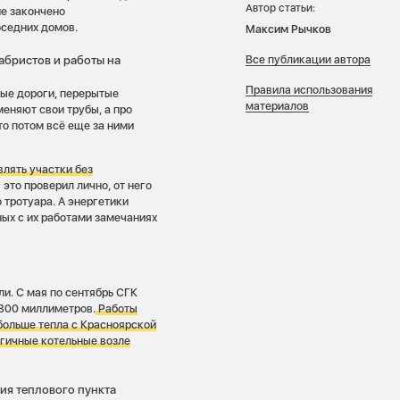
Автор статьи:
не закончено
оседних домов.
Максим Рычков
Все публикации автора
абристов и работы на
Правила использования
ные дороги, перерытые
материалов
меняют свои трубы, а про
что потом всё еще за ними
влять участки без
о проверил лично, от него
 тротуара. А энергетики
ых с их работами замечаниях
и. С мая по сентябрь СГК
 800 миллиметров.
Работы
больше тепла с Красноярской
огичные котельные возле
ция теплового пункта