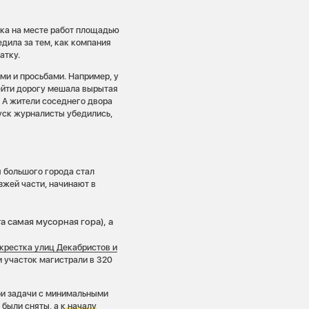
дка на месте работ площадью
едила за тем, как компания
атку.
ми и просьбами. Например, у
ейти дорогу мешала вырытая
. А жители соседнего двора
уск журналисты убедились,
 большого города стал
зжей части, начинают в
а самая мусорная гора), а
екрестка улиц Декабристов и
и участок магистрали в 320
ои задачи с минимальными
были сняты, а к
началу