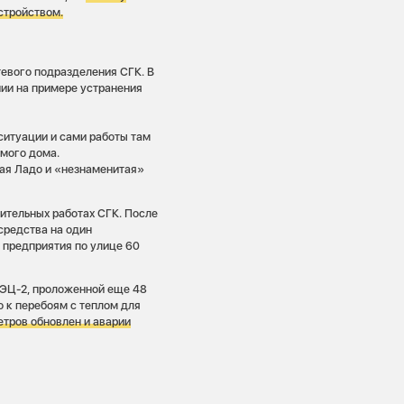
стройством.
евого подразделения СГК. В
нии на примере устранения
ситуации и сами работы там
мого дома.
ная Ладо и «незнаменитая»
ительных работах СГК. После
средства на один
 предприятия по улице 60
ТЭЦ-2, проложенной еще 48
о к перебоям с теплом для
етров обновлен и аварии