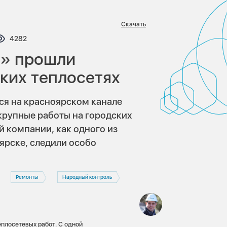
Скачать
тариев:
Просмотров:
4282
у» прошли
ких теплосетях
ся на красноярском канале
рупные работы на городских
 компании, как одного из
ярске, следили особо
Ремонты
Народный контроль
плосетевых работ. С одной