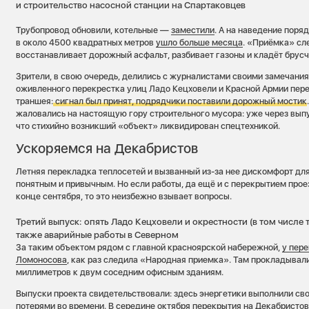
и строительство насосной станции на Спартаковцев
Трубопровод обновили, котельные —
заместили
. А на наведение поря
в около 4500 квадратных метров
ушло больше месяца
. «Приёмка» сл
восстанавливает дорожный асфальт, разбивает газоны и кладёт брусч
Зрители, в свою очередь, делились с журналистами своими замечания
оживленного перекрестка улиц Ладо Кецховели и Красной Армии пер
траншея:
сигнал был принят, подрядчики поставили дорожный мостик
жаловались на настоящую гору строительного мусора: уже через вып
что стихийно возникший «объект» ликвидирован спецтехникой.
Ускоряемся на Декабристов
Летняя перекладка теплосетей и вызванный из-за нее дискомфорт для
понятным и привычным. Но если работы, да ещё и с перекрытием прое
конце сентября, то это неизбежно взывает вопросы.
Третий выпуск: опять Ладо Кецховели и окрестности (в том числе т
также аварийные работы в Северном
За таким объектом рядом с главной красноярской набережной,
у пер
Ломоносова
, как раз следила «Народная приемка». Там прокладывал
миллиметров к двум соседним офисным зданиям.
Выпуски проекта свидетельствовали: здесь энергетики выполнили св
потерями во времени. В середине октября перекрытия на Декабристов 