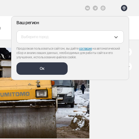
Ваш регион
ы
Меню
Все теги
Выберите город
Продолжая пользоваться сайтом, вы даёте
согласие
на автоматический
сбор и анализ ваших данных, необходимых для работы сайта и его
улучшения, использование файлов cookie.
Ок