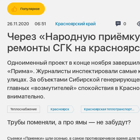
Популярное
26.11.2020
06:51
Красноярский край
Коммен
0
Через «Народную приёмк
ремонты СГК на красноярс
Одноименный проект в конце ноября завершил
«Прима». Журналисты инспектировали самые к
улицах. За объектами Сибирской генерирующей
главных «возмутителей» спокойствия в Красно
внимательно.
Теплоснабжение
Красноярск
Красноярская теплотранспортная компания
Трубы поменяли, а про ямы — не забудут?
Съемки «Приемки» шли осенью, в самое противоречивое время для те