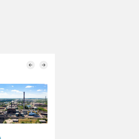
07.08.2026
й
Республика Хакасия