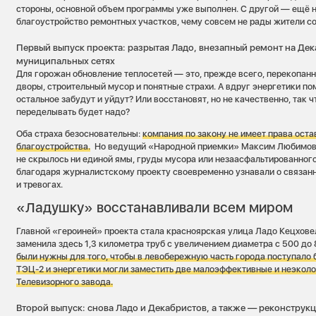
стороны, основной объем программы уже выполнен. С другой — ещё 
благоустройство ремонтных участков, чему совсем не рады жители с
Первый выпуск проекта: разрытая Ладо, внезапный ремонт на Дек
муниципальных сетях
Для горожан обновление теплосетей — это, прежде всего, перекопан
дворы, строительный мусор и понятные страхи. А вдруг энергетики по
остальное забудут и уйдут? Или восстановят, но не качественно, так 
переделывать будет надо?
Оба страха безосновательны:
компания по закону не имеет права оста
благоустройства.
Но ведущий «Народной приемки» Максим Любимов эт
не скрылось ни единой ямы, груды мусора или незаасфальтированного
благодаря журналистскому проекту своевременно узнавали о связанн
и тревогах.
«Ладушку» восстанавливали всем миром
Главной «героиней» проекта стала красноярская улица Ладо Кецховел
заменила здесь 1,3 километра труб с увеличением диаметра с 500 до
были нужны для того, чтобы в левобережную часть города поступало 
ТЭЦ-2 и энергетики могли заместить две малоэффективные и неэкол
Телевизорного завода.
В
торой выпуск: снова Ладо и Декабристов, а также — реконструк