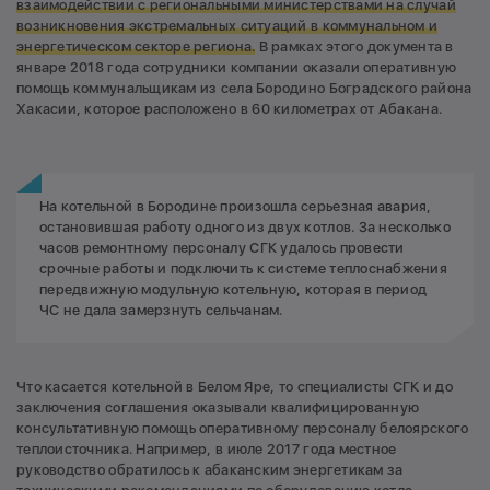
взаимодействии с региональными министерствами на случай
возникновения экстремальных ситуаций в коммунальном и
энергетическом секторе региона.
В рамках этого документа в
январе 2018 года сотрудники компании оказали оперативную
помощь коммунальщикам из села Бородино Боградского района
Хакасии, которое расположено в 60 километрах от Абакана.
На котельной в Бородине произошла серьезная авария,
остановившая работу одного из двух котлов. За несколько
часов ремонтному персоналу СГК удалось провести
срочные работы и подключить к системе теплоснабжения
передвижную модульную котельную, которая в период
ЧС не дала замерзнуть сельчанам.
Что касается котельной в Белом Яре, то специалисты СГК и до
заключения соглашения оказывали квалифицированную
консультативную помощь оперативному персоналу белоярского
теплоисточника. Например, в июле 2017 года местное
руководство обратилось к абаканским энергетикам за