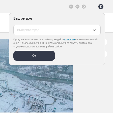
Ваш регион
ы
Меню
Все теги
Выберите город
Продолжая пользоваться сайтом, вы даёте
согласие
на автоматический
сбор и анализ ваших данных, необходимых для работы сайта и его
улучшения, использование файлов cookie.
Ок