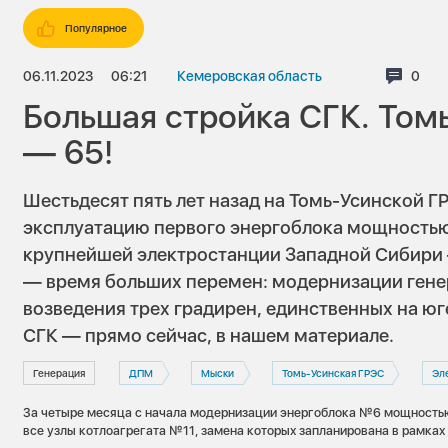
Популярное
06.11.2023
06:21
Кемеровская область
Комм
0
Большая стройка СГК. Том
— 65!
Шестьдесят пять лет назад на Томь-Усинской Г
эксплуатацию первого энергоблока мощностью
крупнейшей электростанции Западной Сибири 
— время больших перемен: модернизации ген
возведения трех градирен, единственных на юг
СГК — прямо сейчас, в нашем материале.
Генерация
ДПМ
Мыски
Томь-Усинская ГРЭС
Эл
За четыре месяца с начала модернизации энергоблока №6 мощност
все узлы котлоагрегата №11, замена которых запланирована в рамка