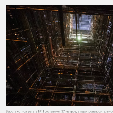
Высота котлоагрегата №11 составляет 37 метров, а паропроизводительнос