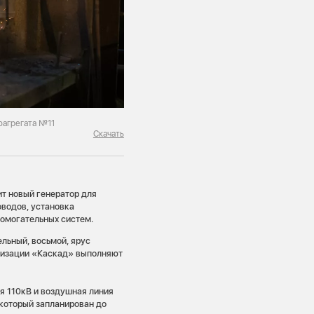
оагрегата №11
Скачать
ит новый генератор для
оводов, установка
помогательных систем.
льный, восьмой, ярус
низации «Каскад» выполняют
я 110кВ и воздушная линия
 который запланирован до