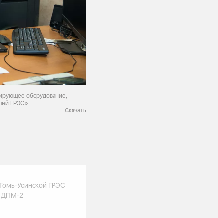
ирующее оборудование,
ашей ГРЭС»
Скачать
 Томь-Усинской ГРЭС
в ДПМ-2