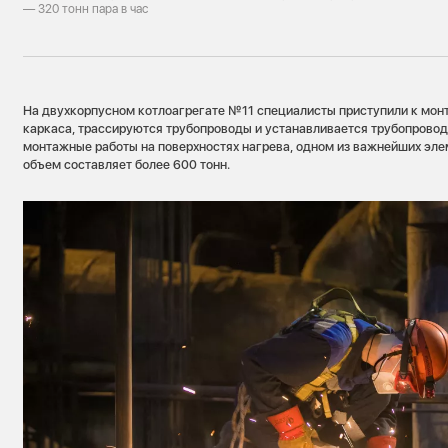
— 320 тонн пара в час
На двухкорпусном котлоагрегате №11 специалисты приступили к мо
каркаса, трассируются трубопроводы и устанавливается трубопровод
монтажные работы на поверхностях нагрева, одном из важнейших эле
объем составляет более 600 тонн.