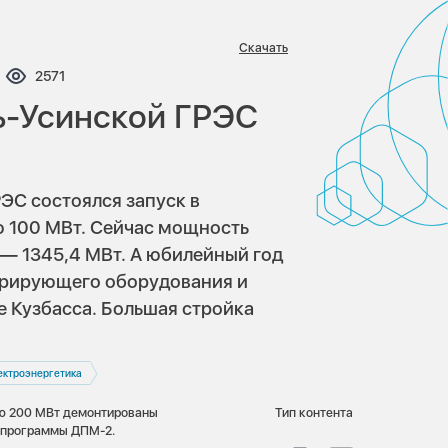
Скачать
ентариев:
Просмотров:
2571
ь-Усинской ГРЭС
РЭС состоялся запуск в
 100 МВт. Сейчас мощность
— 1345,4 МВт. А юбилейный год
ерирующего оборудования и
е Кузбасса. Большая стройка
ектроэнергетика
ью 200 МВт демонтированы
Тип контента
х программы ДПМ-2.