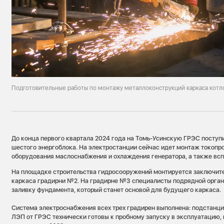
Подготовительные работы по монтажу металлоконструкций каркаса котл
До конца первого квартала 2024 года на Томь-Усинскую ГРЭС поступ
шестого энергоблока. На электростанции сейчас идет монтаж токопр
оборудования маслоснабжения и охлаждения генератора, а также вс
На площадке строительства гидросооружений монтируется заключите
каркаса градирни №2. На градирне №3 специалисты подрядной орга
заливку фундамента, который станет основой для будущего каркаса.
Система электроснабжения всех трех градирен выполнена: подстанци
ЛЭП от ГРЭС технически готовы к пробному запуску в эксплуатацию,