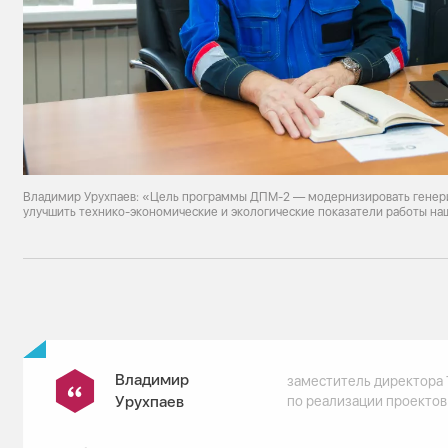
Владимир Урухпаев: «Цель программы ДПМ-2 — модернизировать генер
улучшить технико-экономические и экологические показатели работы н
Владимир
заместитель директора
Урухпаев
по реализации проекто