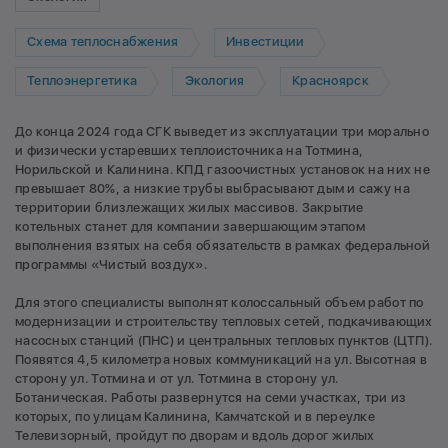
Схема теплоснабжения
Инвестиции
Теплоэнергетика
Экология
Красноярск
До конца 2024 года СГК выведет из эксплуатации три морально
и физически устаревших теплоисточника на Тотмина,
Норильской и Калинина. КПД газоочистных установок на них не
превышает 80%, а низкие трубы выбрасывают дым и сажу на
территории близлежащих жилых массивов. Закрытие
котельных станет для компании завершающим этапом
выполнения взятых на себя обязательств в рамках федеральной
программы «Чистый воздух».
Для этого специалисты выполнят колоссальный объем работ по
модернизации и строительству тепловых сетей, подкачивающих
насосных станций (ПНС) и центральных тепловых пунктов (ЦТП).
Появятся 4,5 километра новых коммуникаций на ул. Высотная в
сторону ул. Тотмина и от ул. Тотмина в сторону ул.
Ботаническая. Работы развернутся на семи участках, три из
которых, по улицам Калинина, Камчатской и в переулке
Телевизорный, пройдут по дворам и вдоль дорог жилых