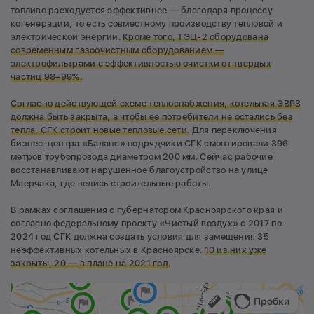
топливо расходуется эффективнее — благодаря процессу
когенерации, то есть совместному производству тепловой и
электрической энергии.
Кроме того, ТЭЦ-2 оборудована
современным газоочистным оборудованием —
электрофильтрами с эффективностью очистки от твердых
частиц 98–99%.
Согласно действующей схеме теплоснабжения, котельная ЭВРЗ
должна быть закрыта, а чтобы ее потребители не остались без
тепла, СГК строит новые тепловые сети.
Для переключения
бизнес-центра «Баланс» подрядчики СГК смонтировали 396
метров трубопровода диаметром 200 мм. Сейчас рабочие
восстанавливают нарушенное благоустройство на улице
Маерчака, где велись строительные работы.
В рамках соглашения с губернатором Красноярского края и
согласно федеральному проекту «Чистый воздух» с 2017 по
2024 год СГК должна создать условия для замещения 35
неэффективных котельных в Красноярске.
10 из них уже
закрыты, 20 —
в плане на 2021 год.