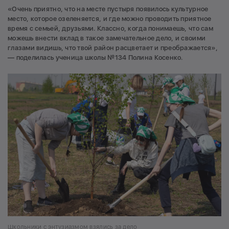
«Очень приятно, что на месте пустыря появилось культурное
место, которое озеленяется, и где можно проводить приятное
время с семьей, друзьями. Классно, когда понимаешь, что сам
можешь внести вклад в такое замечательное дело, и своими
глазами видишь, что твой район расцветает и преображается»,
— поделилась ученица школы №134 Полина Косенко.
Школьники с энтузиазмом взялись за дело