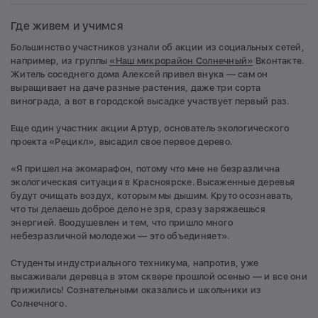
Где живем и учимся
Большинство участников узнали об акции из социальных сетей,
например, из группы
«Наш микрорайон Солнечный»
Вконтакте.
Житель соседнего дома Алексей привел внука — сам он
выращивает на даче разные растения, даже три сорта
винограда, а вот в городской высадке участвует первый раз.
Еще один участник акции Артур, основатель экологического
проекта «Рецикл», высадил свое первое дерево.
«Я пришел на экомарафон, потому что мне не безразлична
экологическая ситуация в Красноярске. Высаженные деревья
будут очищать воздух, которым мы дышим. Круто осознавать,
что ты делаешь доброе дело не зря, сразу заряжаешься
энергией. Воодушевлен и тем, что пришло много
небезразличной молодежи — это объединяет».
Студенты индустриального техникума, напротив, уже
высаживали деревца в этом сквере прошлой осенью — и все они
прижились! Сознательными оказались и школьники из
Солнечного.