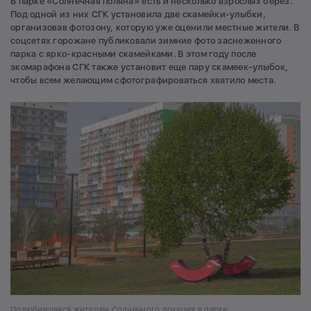
В парке «Солнечная поляна» есть и несколько взрослых берез.
Под одной из них СГК установила две скамейки-улыбки,
организовав фотозону, которую уже оценили местные жители. В
соцсетях горожане публиковали зимние фото заснеженного
парка с ярко-красными скамейками. В этом году после
экомарафона СГК также установит еще пару скамеек-улыбок,
чтобы всем желающим сфотографироваться хватило места.
Полюбившаяся жителям Солнечного локация в парке