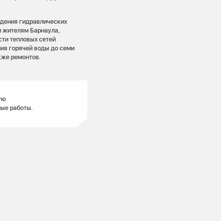
дения гидравлических
и жителям Барнаула,
сти тепловых сетей
ия горячей воды до семи
кже ремонтов.
ую
ые работы.