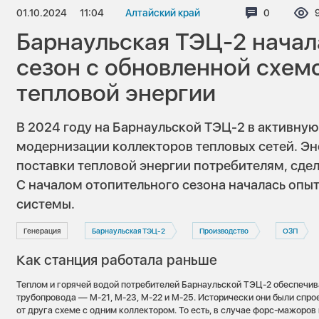
01.10.2024
11:04
Алтайский край
Комментар
0
Барнаульская ТЭЦ-2 начал
сезон с обновленной схем
тепловой энергии
В 2024 году на Барнаульской ТЭЦ-2 в активную
модернизации коллекторов тепловых сетей. Эн
поставки тепловой энергии потребителям, сдел
C началом отопительного сезона началась опы
системы.
Генерация
Барнаульская ТЭЦ-2
Производство
ОЗП
Как станция работала раньше
Теплом и горячей водой потребителей Барнаульской ТЭЦ-2 обеспечи
трубопровода — М-21, М-23, М-22 и М-25. Исторически они были спро
от друга схеме с одним коллектором. То есть, в случае форс-мажоров