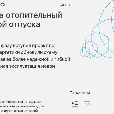
иев:
Просмотров:
972
Скачать
а отопительный
ой отпуска
 фазу вступил проект по
ергетики обновили схему
ав ее более надежной и гибкой.
тная эксплуатация новой
Тип контента
вают четыре магистральных
ектированы в зависимой друг
 на одной из магистралей