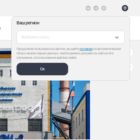
Ваш регион
ы
Меню
Все теги
Выберите город
Продолжая пользоваться сайтом, вы даёте
согласие
на автоматический
сбор и анализ ваших данных, необходимых для работы сайта и его
улучшения, использование файлов cookie.
Ок