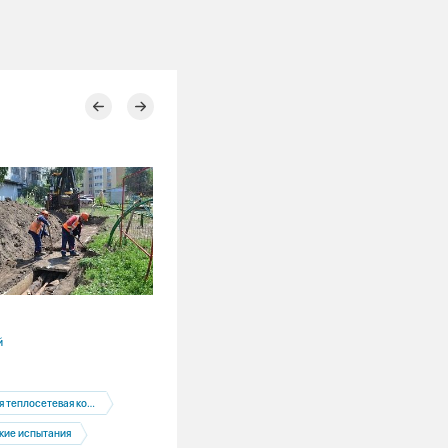
29.07.2026
й
Новосибирская область
Производство
еплосетевая компания
За первое полугодие 2026 года
Новосибирску потребовалось на 12% 
кие испытания
тепла