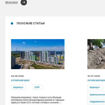
ВКонтакте
ПОХОЖИЕ СТАТЬИ
04.08.2026
30.07.2026
Алтайский край
Алтайский кра
Барнаул
ОЗП
Барнаул
Барнаульская т
Прошли медиану: пока только чуть больше
половины многоквартирных домов в городах
Гидравличес
присутствия СГК-Алтай готовы к осенне-