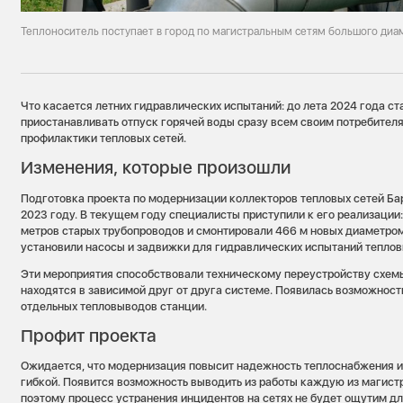
Теплоноситель поступает в город по магистральным сетям большого диа
Что касается летних гидравлических испытаний: до лета 2024 года с
приостанавливать отпуск горячей воды сразу всем своим потребител
профилактики тепловых сетей.
Изменения, которые произошли
Подготовка проекта по модернизации коллекторов тепловых сетей Ба
2023 году. В текущем году специалисты приступили к его реализации
метров старых трубопроводов и смонтировали 466 м новых диаметром
установили насосы и задвижки для гидравлических испытаний теплов
Эти мероприятия способствовали техническому переустройству схемы
находятся в зависимой друг от друга системе. Появилась возможнос
отдельных тепловыводов станции.
Профит проекта
Ожидается, что модернизация повысит надежность теплоснабжения и
гибкой. Появится возможность выводить из работы каждую из магистр
поэтому процесс устранения инцидентов на сетях не будет ощутим дл