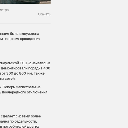
метра
Скачать
танция была вынуждена
ям на время проведения
рнаульской ТЭЦ-2 началась в
: демонтировали порядка 400
 от 300 до 800 мм. Также
ых сетей.
. Теперь магистрали не
ть поочередного отключения
 сделает систему более
алей по отдельности,
я потребителей других