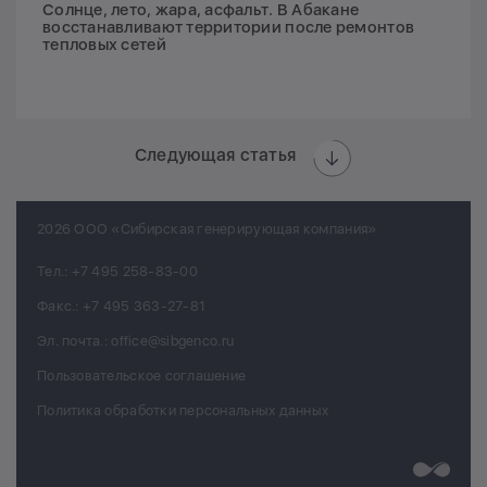
Солнце, лето, жара, асфальт. В Абакане
восстанавливают территории после ремонтов
тепловых сетей
Следующая статья
2026 ООО «Сибирская генерирующая компания»
Тел.:
+7 495 258-83-00
Факс.:
+7 495 363-27-81
Эл. почта.:
office@sibgenco.ru
Пользовательское соглашение
Политика обработки персональных данных
Разработк
Chips