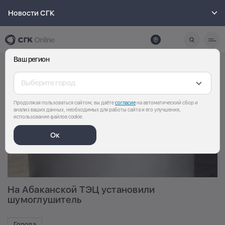
Новости СГК
Ваш регион
Выберите город
Продолжая пользоваться сайтом, вы даёте
согласие
на автоматический сбор и
анализ ваших данных, необходимых для работы сайта и его улучшения,
использование файлов cookie.
Ок
На Абаканской ТЭЦ установили
шумоглушитель
Города