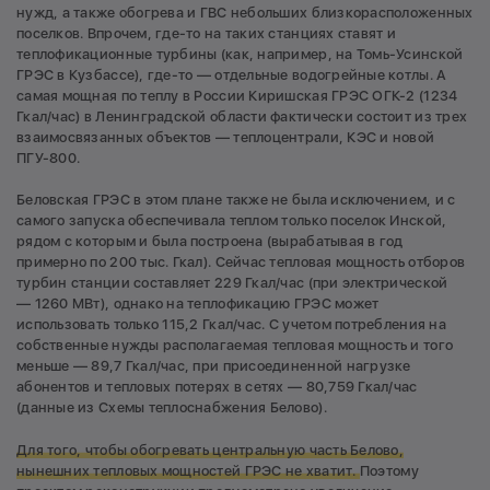
нужд, а также обогрева и ГВС небольших близкорасположенных
поселков. Впрочем, где-то на таких станциях ставят и
теплофикационные турбины (как, например, на Томь-Усинской
ГРЭС в Кузбассе), где-то — отдельные водогрейные котлы. А
самая мощная по теплу в России Киришская ГРЭС ОГК-2 (1234
Гкал/час) в Ленинградской области фактически состоит из трех
взаимосвязанных объектов — теплоцентрали, КЭС и новой
ПГУ-800.
Беловская ГРЭС в этом плане также не была исключением, и с
самого запуска обеспечивала теплом только поселок Инской,
рядом с которым и была построена (вырабатывая в год
примерно по 200 тыс. Гкал). Сейчас тепловая мощность отборов
турбин станции составляет 229 Гкал/час (при электрической
— 1260 МВт), однако на теплофикацию ГРЭС может
использовать только 115,2 Гкал/час. С учетом потребления на
собственные нужды располагаемая тепловая мощность и того
меньше — 89,7 Гкал/час, при присоединенной нагрузке
абонентов и тепловых потерях в сетях — 80,759 Гкал/час
(данные из Схемы теплоснабжения Белово).
Для того, чтобы обогревать центральную часть Белово,
нынешних тепловых мощностей ГРЭС не хватит.
Поэтому