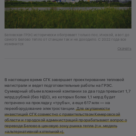
Беловская ГРЭС исторически обогревает только пос. Инской, а вот до
самого Белово тепло от станции так и не доходило. С 2022 года все
изменится
Скачать
В настоящее время СГК завершает проектирование тепловой
магистрали и ведет подготовительные работы на ГРЭС.
Суммарный объем вложений компании за два года превысит 1,7
млрд рублей (без НДС), из которых более 1,1 млрд будет
потрачено на прокладку «трубы», а еще 617 млн — на
переоборудование электростанции.
Для окупаемости
инвестиций СГК совместно с правительством Кемеровской
области и городской администраций прорабатывают вопрос о
переводе Белово в ценовую зону рынка тепла (т.н. модель
«альтернативной котельной»).