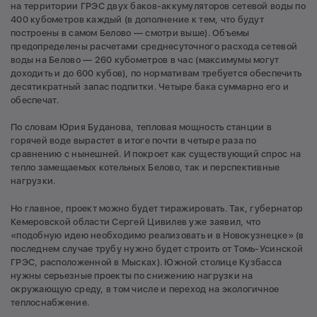
на территории ГРЭС двух баков-аккумуляторов сетевой воды по
400 кубометров каждый (в дополнение к тем, что будут
построены в самом Белово — смотри выше). Объемы
предопределены расчетами среднесуточного расхода сетевой
воды на Белово — 260 кубометров в час (максимумы могут
доходить и до 600 кубов), по нормативам требуется обеспечить
десятикратный запас подпитки. Четыре бака суммарно его и
обеспечат.
По словам Юрия Буданова, тепловая мощность станции в
горячей воде вырастет в итоге почти в четыре раза по
сравнению с нынешней. И покроет как существующий спрос на
тепло замещаемых котельных Белово, так и перспективные
нагрузки.
Но главное, проект можно будет тиражировать. Так, губернатор
Кемеровской области Сергей Цивилев уже заявил, что
«подобную идею необходимо реализовать и в Новокузнецке» (в
последнем случае трубу нужно будет строить от Томь-Усинской
ГРЭС, расположенной в Мысках). Южной столице Кузбасса
нужны серьезные проекты по снижению нагрузки на
окружающую среду, в том числе и переход на экологичное
теплоснабжение.