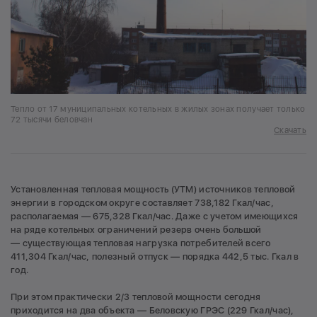
Тепло от 17 муниципальных котельных в жилых зонах получает только
72 тысячи беловчан
Скачать
Установленная тепловая мощность (УТМ) источников тепловой
энергии в городском округе составляет 738,182 Гкал/час,
располагаемая — 675,328 Гкал/час. Даже с учетом имеющихся
на ряде котельных ограничений резерв очень большой
— существующая тепловая нагрузка потребителей всего
411,304 Гкал/час, полезный отпуск — порядка 442,5 тыс. Гкал в
год.
При этом практически 2/3 тепловой мощности сегодня
приходится на два объекта — Беловскую ГРЭС (229 Гкал/час),