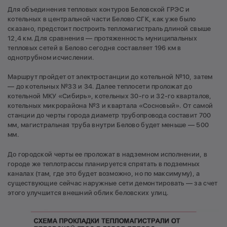
Для объединения тепловых контуров Беловской ГРЭС и
котельных в центральной части Белово СГК, как уже было
сказано, предстоит построить тепломагистраль длиной свыше
12,4 км. Для сравнения — протяженность муниципальных
тепловых сетей в Белово сегодня составляет 196 км в
однотрубном исчислении.
Маршрут пройдет от электростанции до котельной №10, затем
— до котельных №33 и 34. Далее теплосети проложат до
котельной МКУ «Сибирь», котельных 30-го и 32-го кварталов,
котельных микрорайона №3 и квартала «Сосновый». От самой
станции до черты города диаметр трубопровода составит 700
мм, магистральная труба внутри Белово будет меньше — 500
мм.
До городской черты ее проложат в надземном исполнении, в
городе же теплотрассы планируется спрятать в подземных
каналах (там, где это будет возможно, но по максимуму), а
существующие сейчас наружные сети демонтировать — за счет
этого улучшится внешний облик беловских улиц.