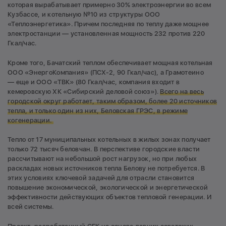
которая вырабатывает примерно 30% электроэнергии во всем
Кузбассе, и котельную №10 из структуры ООО
«Теплоэнергетика». Причем последняя по теплу даже мощнее
электростанции — установленная мощность 232 против 220
Гкал/час.
Кроме того, Бачатский теплом обеспечивает мощная котельная
ООО «ЭнергоКомпания» (ПСХ-2, 90 Гкал/час), а Грамотеино
— еще и ООО «ТВК» (80 Гкал/час, компания входит в
кемеровскую ХК «Сибирский деловой союз»).
Всего на весь
городской округ работает, таким образом, более 20 источников
тепла, и только один из них, Беловская ГРЭС, в режиме
когенерации.
Тепло от 17 муниципальных котельных в жилых зонах получает
только 72 тысяч беловчан. В перспективе городские власти
рассчитывают на небольшой рост нагрузок, но при любых
раскладах новых источников тепла Белову не потребуется. В
этих условиях ключевой задачей для отрасли становится
повышение экономической, экологической и энергетической
эффективности действующих объектов тепловой генерации. И
всей системы.