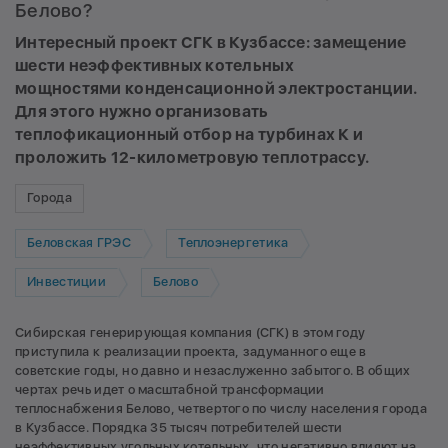
Белово?
Интересный проект СГК в Кузбассе: замещение
шести неэффективных котельных
мощностями конденсационной электростанции.
Для этого нужно организовать
теплофикационный отбор на турбинах К и
проложить 12-километровую теплотрассу.
Города
Беловская ГРЭС
Теплоэнергетика
Инвестиции
Белово
Сибирская генерирующая компания (СГК) в этом году
приступила к реализации проекта, задуманного еще в
советские годы, но давно и незаслуженно забытого. В общих
чертах речь идет о масштабной трансформации
теплоснабжения Белово, четвертого по числу населения города
в Кузбассе. Порядка 35 тысяч потребителей шести
неэффективных угольных котельных, что негативно влияют на