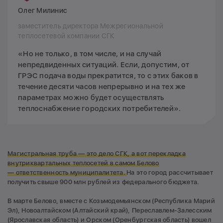
Олег Милинис
заместитель директора Межрегиональной
теплосетевой компании СГК
«Но не только, в том числе, и на случай
непредвиденных ситуаций. Если, допустим, от
ГРЭС подача воды прекратится, то с этих баков в
течение десяти часов непрерывно и на тех же
параметрах можно будет осуществлять
теплоснабжение городских потребителей».
Магистральная труба — это дело СГК, а вот перекладка
внутриквартальных теплосетей в самом Белово
— ответственность муниципалитета.
На это город рассчитывает
получить свыше 900 млн рублей из федерального бюджета.
В марте Белово, вместе с Козьмодемьянском (Республика Марий
Эл), Новоалтайском (Алтайский край), Переславлем-Залесским
(Ярославская область) и Орском (Оренбургская область) вошел