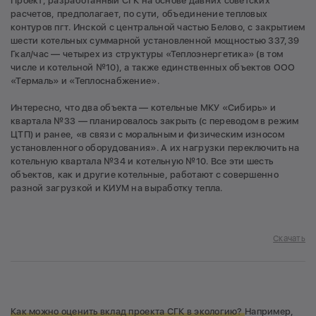
Проект, разработанный СГК на основе давних советских
расчетов, предполагает, по сути, объединение тепловых
контуров пгт. Инской с центральной частью Белово, с закрытием
шести котельных суммарной установленной мощностью 337,39
Гкал/час — четырех из структуры «Теплоэнергетика» (в том
числе и котельной №10), а также единственных объектов ООО
«Термаль» и «Теплоснабжение».
Интересно, что два объекта — котельные МКУ «Сибирь» и
квартала №33 — планировалось закрыть (с переводом в режим
ЦТП) и ранее, «в связи с моральным и физическим износом
установленного оборудования». А их нагрузки переключить на
котельную квартала №34 и котельную №10. Все эти шесть
объектов, как и другие котельные, работают с совершенно
разной загрузкой и КИУМ на выработку тепла.
Скачать
Как можно оценить вклад проекта СГК в экологию?
Например,