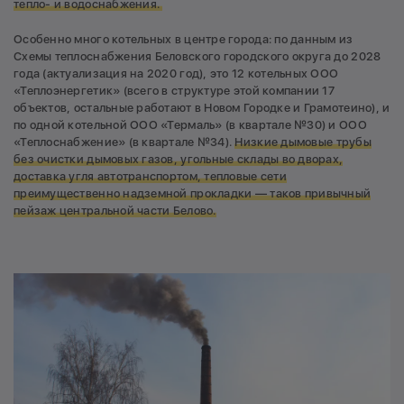
тепло- и водоснабжения.
Особенно много котельных в центре города: по данным из
Схемы теплоснабжения Беловского городского округа до 2028
года (актуализация на 2020 год), это 12 котельных ООО
«Теплоэнергетик» (всего в структуре этой компании 17
объектов, остальные работают в Новом Городке и Грамотеино), и
по одной котельной ООО «Термаль» (в квартале №30) и ООО
«Теплоснабжение» (в квартале №34).
Низкие дымовые трубы
без очистки дымовых газов, угольные склады во дворах,
доставка угля автотранспортом, тепловые сети
преимущественно надземной прокладки — таков привычный
пейзаж центральной части Белово.