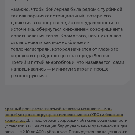
«Важно, чтобы бойлерная была рядом с турбиной,
так как пар низкопотенциальный, потери его
давления в паропроводе, за счет удаленности от
источника, обернуться снижением коэффициента
использования тепла. Кроме того, нам нужно все
скомпоновать как можно ближе и к
тепломагистрали, которая начнется от главного
корпуса и пройдет до центра города Белово.
Третий и пятый энергоблоки, что называется, сами
напрашивались — минимум затрат и проще
реконструкция».
Кратный рост располагаемой тепловой мощности ГРЭС
потребует реконструкцию
химводоочистки (ХВО) и бакового
хозяйства.
Для подготовки возросших объемов воды мощности
установок ХВО на станции будут увеличены практически в два
раза — с 210 до 400 кубов в час. Планируется также установка