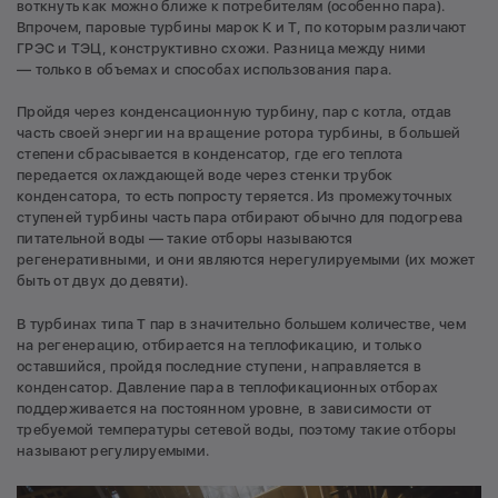
воткнуть как можно ближе к потребителям (особенно пара).
Впрочем, паровые турбины марок К и Т, по которым различают
ГРЭС и ТЭЦ, конструктивно схожи. Разница между ними
— только в объемах и способах использования пара.
Пройдя через конденсационную турбину, пар с котла, отдав
часть своей энергии на вращение ротора турбины, в большей
степени сбрасывается в конденсатор, где его теплота
передается охлаждающей воде через стенки трубок
конденсатора, то есть попросту теряется. Из промежуточных
ступеней турбины часть пара отбирают обычно для подогрева
питательной воды — такие отборы называются
регенеративными, и они являются нерегулируемыми (их может
быть от двух до девяти).
В турбинах типа Т пар в значительно большем количестве, чем
на регенерацию, отбирается на теплофикацию, и только
оставшийся, пройдя последние ступени, направляется в
конденсатор. Давление пара в теплофикационных отборах
поддерживается на постоянном уровне, в зависимости от
требуемой температуры сетевой воды, поэтому такие отборы
называют регулируемыми.