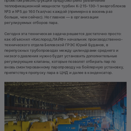
проектом реконструкции предусмотрено увеличение
теплофикационной мощности турбин К-215-130-1 энергоблоков
№3 и №5 до 160 Гкал/час каждой (примерно в восемь раз
больше, чем сейчас). Но главное — в организации
регулируемых отборов пара.
Сегодня эта техническая задача решается достаточно просто:
как объяснил «Кислород.ЛАЙФ» начальник производственно-
технического отдела Беловской ГРЭС Юрий Буданов, в
перепускных трубопроводах между цилиндрами среднего и
низкого давления нужно будет установить дополнительные
регулирующие клапаны, которые позволят отбирать пар по
вновь смонтированному паропроводу на бойлерную установку,
препятствуя пропуску пара в ЦНД и далее в конденсатор.