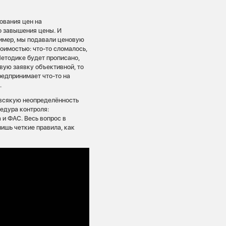
ования цен на
о завышения цены. И
ример, мы подавали ценовую
тоимостью: что-то сломалось,
Методике будет прописано,
вую заявку объективной, то
предпринимает что-то на
.
 всякую неопределённость
едура контроля:
 и ФАС. Весь вопрос в
ишь четкие правила, как