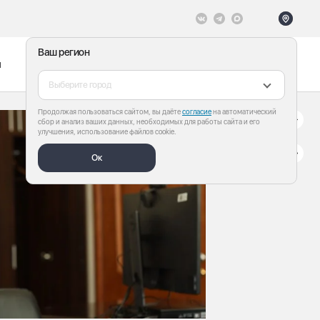
Ваш регион
ы
Меню
Все теги
Выберите город
Продолжая пользоваться сайтом, вы даёте
согласие
на автоматический
сбор и анализ ваших данных, необходимых для работы сайта и его
улучшения, использование файлов cookie.
Ок