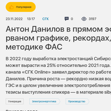
Популярное
23.11.2022
13:17
СГК
Комментариев:
0
Просмотров:
3197
Антон Данилов в прямом э
рваном графике, рекордах,
методике ФАС
В 2022 году выработка электростанций Сибир
может вырасти на 25% относительно 2021 года.
канала «СГК Online» заявил директор по работ
Данилов. Причина роста — рекордно низкая во
ГЭС и в целом увеличение электропотребления
тезисы выступления спикера — в материале sib
Генерация
Электроэнергетика
Производство