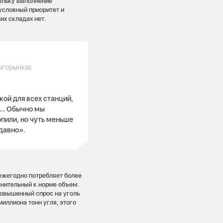
ольку выполнение
условный приоритет и
их складах нет.
ргорынках
кой для всех станций,
я… Обычно мы
опили, но чуть меньше
давно».
ежегодно потребляет более
лнительный к норме объем.
повышенный спрос на уголь
иллиона тонн угля, этого