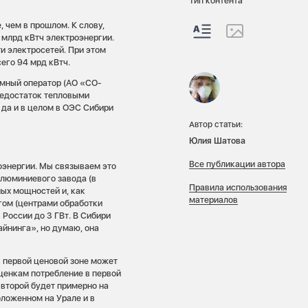
Тип контента
 чем в прошлом. К слову,
 млрд кВтч электроэнергии.
ти электросетей. При этом
его 94 мрд кВтч.
мный оператор (АО «СО-
недостаток тепловыми
 да и в целом в ОЭС Сибири
Автор статьи:
Юлия Шатова
Все публикации автора
оэнергии. Мы связываем это
алюминиевого завода (в
Правила использования
ых мощностей и, как
материалов
гом (центрами обработки
 России до 3 ГВт. В Сибири
майнинга», но думаю, она
в первой ценовой зоне может
оценкам потребление в первой
 второй будет примерно на
оложенном на Урале и в