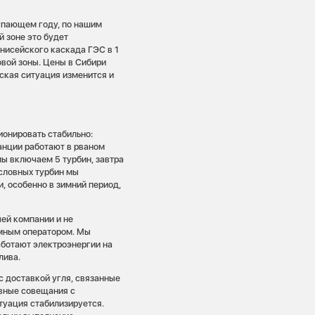
тупающем году, по нашим
й зоне это будет
енисейского каскада ГЭС в 1
овой зоны. Цены в Сибири
еская ситуация изменится и
онировать стабильно:
танции работают в рваном
ы включаем 5 турбин, завтра
условных турбин мы
, особенно в зимний период,
чей компании и не
емным оператором. Мы
аботают электроэнергии на
лива.
 доставкой угля, связанные
вные совещания с
туация стабилизируется.