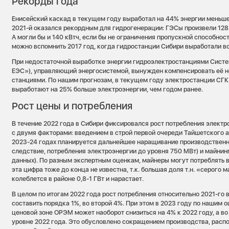
Рекорды года
Енисейский каскад в текущем году выработал на 44% энергии меньше,
2021-й оказался рекордным для гидрогенерации: ГЭСы произвели 128
А могли бы и 140 кВтч, если бы не ограничения пропускной способнос
можно вспомнить 2017 год, когда гидростанции Сибири выработали вс
При недостаточной выработке энергии гидроэлектростанциями Систе
ЕЭС»), управляющий энергосистемой, вынужден компенсировать её 
станциями. По нашим прогнозам, в текущем году электростанции СГК
выработают на 25% больше электроэнергии, чем годом ранее.
Рост цены и потребления
В течение 2022 года в Сибири фиксировался рост потребления электр
с двумя факторами: введением в строй первой очереди Тайшетского 
2023-24 годах планируется дальнейшее наращивание производственн
следствие, потребления электроэнергии до уровня 750 МВт) и майнин
данных). По разным экспертным оценкам, майнеры могут потреблять в
эта цифра тоже до конца не известна, т.к. большая доля т.н. «серого 
колеблется в районе 0,8-1 ГВт и нарастает.
В целом по итогам 2022 года рост потребления относительно 2021-го 
составить порядка 1%, во второй 4%. При этом в 2023 году по нашим 
ценовой зоне ОРЭМ может наоборот снизиться на 4% к 2022 году, а во
уровне 2022 года. Это обусловлено сокращением производства, расп