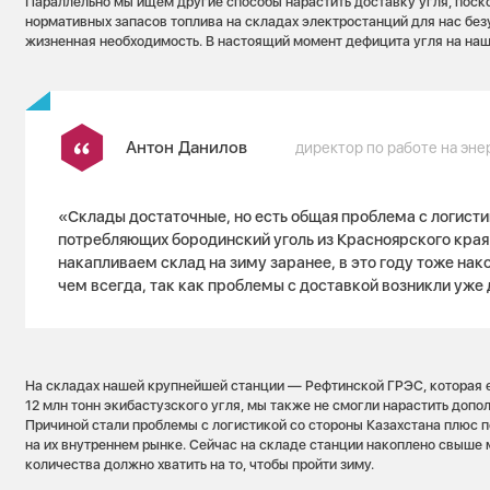
Параллельно мы ищем другие способы нарастить доставку угля, поск
нормативных запасов топлива на складах электростанций для нас без
жизненная необходимость. В настоящий момент дефицита угля на наш
Антон Данилов
директор по работе на эне
«Склады достаточные, но есть общая проблема с логисти
потребляющих бородинский уголь из Красноярского кра
накапливаем склад на зиму заранее, в это году тоже нак
чем всегда, так как проблемы с доставкой возникли уже 
На складах нашей крупнейшей станции — Рефтинской ГРЭС, которая 
12 млн тонн экибастузского угля, мы также не смогли нарастить допо
Причиной стали проблемы с логистикой со стороны Казахстана плюс 
на их внутреннем рынке. Сейчас на складе станции накоплено свыше м
количества должно хватить на то, чтобы пройти зиму.