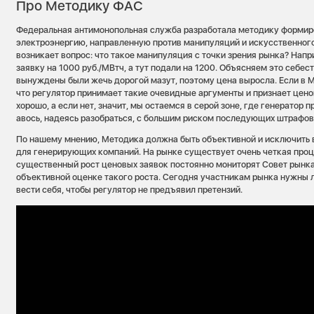
Про Методику ФАС
Федеральная антимонопольная служба разработала методику формир
электроэнергию, направленную против манипуляций и искусственног
возникает вопрос: что такое манипуляция с точки зрения рынка? Нап
заявку на 1000 руб./МВтч, а тут подали на 1200. Объясняем это себес
вынуждены были жечь дорогой мазут, поэтому цена выросла. Если в 
что регулятор принимает такие очевидные аргументы и признает цено
хорошо, а если нет, значит, мы остаемся в серой зоне, где генератор 
авось, надеясь разобраться, с большим риском последующих штрафов
По нашему мнению, Методика должна быть объективной и исключить
для генерирующих компаний. На рынке существует очень четкая проц
существенный рост ценовых заявок постоянно мониторят Совет рынка
объективной оценке такого роста. Сегодня участникам рынка нужны л
вести себя, чтобы регулятор не предъявил претензий.