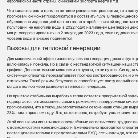
европейской части страны, снижением экспорта нефти и т.д.
Что касается роста цены на оптовом рынке электроэнергии, то в нас
прогнозам, он может продолжиться и составить 4,5%. В первой ценово
обусловлено индексацией цен на газ, во второй — низкой водностью 
полугодии (не накопили воды в 2022 году) и влиянием цен первой цен
могут скорректироваться во 2 полугодии 2023 года, если гидрологич
уровень воды в Енисее поднимется.
Вызовы для тепловой генерации
Для максимальной эффективности угольная генерация должна функци
включилась и поехала. Но в связи с нестандартной ситуацией наши с
графике. Дополнительные мощности то нужны, то не нужны. Сегодня м
системный оператор пересматривает прогноз востребованности, и 5 
отключаем. Такой режим, безусловно, способствует росту аварийности
когда в полной мере развернута тепловая генерация.
Но при этом стабильная выработка тепла остается приоритетной зада
подвергается оптимизации в связи с режимами, планируемыми сист
прогнозируем, что в текущем отопительном сезоне наши станции выр
23%, чем в прошлом году. Это, естественно, потребует увеличения топ
Этой осенью мы испытывали определённые логистические трудности с
с возможностями железной дороги. Еженедельно проводятся операти
поставщиками топлива и представителями РЖД, есть надежда, что си