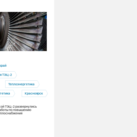
20.07.2026
край
Красноярский край
я ТЭЦ-2
Электрозаправки
Теплоэнергетика
Электроэнергетика
гетика
Красноярск
Сибирь заряжает
Красноярс
ой ТЭЦ-2 развернулись
За год в сети электрозаправок красно
аботы по повышению
энергетиков объем отпускаемого
еплоснабжения
электричества вырос на 30%