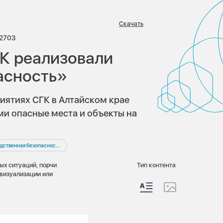
Скачать
иев:
Просмотров:
2703
К реализовали
асность»
иятиях СГК в Алтайском крае
и опасные места и объекты на
дственная безопасность
ых ситуаций, порчи
Тип контента
визуализации или