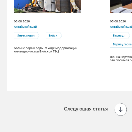
06.08.2026
05.08.2026
Алтайский край
Алтайский кра
Инвестиции
Бийск
Барнаул
Барнаульска
Больше пара и воды. О ходе модернизации
химводоочистки Бийской ТЭЦ
Жанна Сартако
это любимая р
Следующая статья