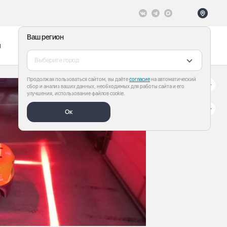
Ваш регион
ы
Меню
Все теги
Выберите город
Продолжая пользоваться сайтом, вы даёте
согласие
на автоматический
сбор и анализ ваших данных, необходимых для работы сайта и его
улучшения, использование файлов cookie.
Ок