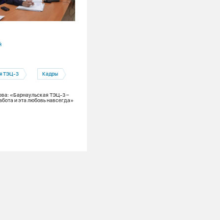
04.08.2026
й
Алтайский край
Благоустройство
Бийск
я ТЭЦ-3
Кадры
Благоустройство на месте раскопок: к
Бийске идет восстановление территор
после ремонтных работ на теплосетях.
ва: «Барнаульская ТЭЦ-3 –
абота и эта любовь навсегда»