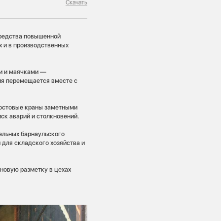
Скачать
средства повышенной
х и в производственных
и и маячками —
ия перемещается вместе с
мостовые краны заметными
иск аварий и столкновений.
тельных барнаульского
 для складского хозяйства и
 новую разметку в цехах