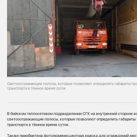
Светооотражающие полосы, которые позволяют определить габариты пр
транспорта в тёмное время суток
В бийском теплосетевом подразделении СГК на внутренней стороне 
светооотражающие полосы, которые позволяют определить габариты
транспорта в тёмное время суток.
Также приобретена фотолюминесцентная краска для ограждений мест