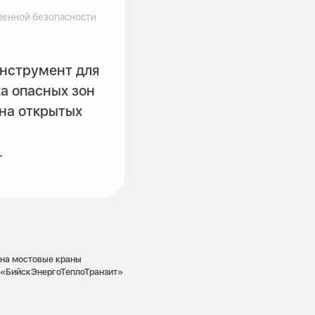
венной безопасности
нструмент для
а опасных зон
на открытых
.
 на мостовые краны
я «БийскЭнергоТеплоТранзит»