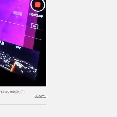
 «языки пламени»
Скачать