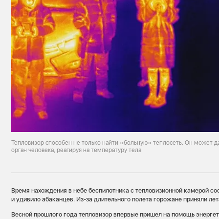
Тепловизор способен не только найти «больную» теплосеть. Он может д
орган человека, реагируя на температуру тела
Время нахождения в небе беспилотника с тепловизионной камерой сос
и удивило абаканцев. Из-за длительного полета горожане приняли 
Весной прошлого года тепловизор впервые пришел на помощь энерге