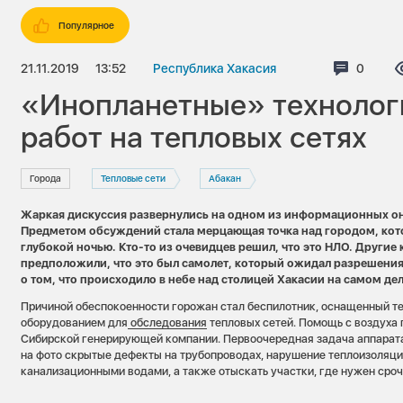
Популярное
21.11.2019
13:52
Республика Хакасия
Коммен
0
«Инопланетные» технолог
работ на тепловых сетях
Города
Тепловые сети
Абакан
Жаркая дискуссия развернулись на одном из информационных он
Предметом обсуждений стала мерцающая точка над городом, кот
глубокой ночью. Кто-то из очевидцев решил, что это НЛО. Други
предположили, что это был самолет, который ожидал разрешения
о том, что происходило в небе над столицей Хакасии на самом дел
Причиной обеспокоенности горожан стал беспилотник, оснащенный 
оборудованием для
обследования
тепловых сетей. Помощь с воздуха 
Сибирской генерирующей компании. Первоочередная задача аппарата
на фото скрытые дефекты на трубопроводах, нарушение теплоизоляци
канализационными водами, а также отыскать участки, где нужен сро