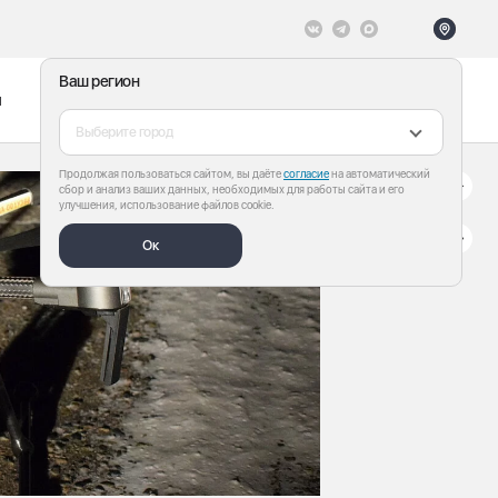
Ваш регион
ы
Меню
Все теги
Выберите город
Продолжая пользоваться сайтом, вы даёте
согласие
на автоматический
сбор и анализ ваших данных, необходимых для работы сайта и его
улучшения, использование файлов cookie.
Ок