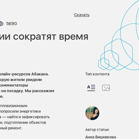
Скачать
тариев:
Просмотров:
5690
ии сократят время
лайн-ресурсов Абакана.
Тип контента
орую жители увидели
е комментаторы
 на посадку.
Мы расскажем
е.
тепловизионным
попросили энергетики
 — найти и зафиксировать
и, подтопление объектов
чный ремонт.
Автор статьи:
Анна Вишнякова