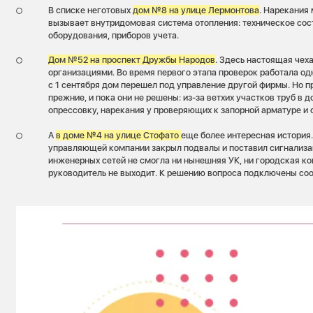
В списке неготовых
дом №8 на улице Лермонтова
. Нарекания
вызывает внутридомовая система отопления: техническое сост
оборудования, приборов учета.
Дом №52 на проспект Дружбы Народов
. Здесь настоящая че
организациями. Во время первого этапа проверок работала о
с 1 сентября дом перешел под управление другой фирмы. Но п
прежние, и пока они не решены: из-за ветхих участков труб в
опрессовку, нарекания у проверяющих к запорной арматуре и
А
в доме №4 на улице Стофато
еще более интересная история
управляющей компании закрыл подвалы и поставил сигнализа
инженерных сетей не смогла ни нынешняя УК, ни городская ко
руководитель не выходит. К решению вопроса подключены со