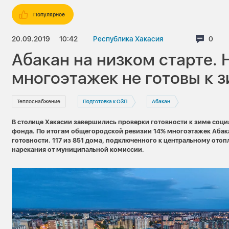
Популярное
20.09.2019
10:42
Республика Хакасия
Комме
0
Абакан на низком старте. 
многоэтажек не готовы к 
Теплоснабжение
Подготовка к ОЗП
Абакан
В столице Хакасии завершились проверки готовности к зиме соц
фонда. По итогам общегородской ревизии 14% многоэтажек Абак
готовности. 117 из 851 дома, подключенного к центральному ото
нарекания от муниципальной комиссии.