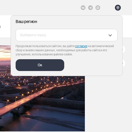
Ваш регион
ы
Меню
Все теги
Выберите город
Продолжая пользоваться сайтом, вы даёте
согласие
на автоматический
сбор и анализ ваших данных, необходимых для работы сайта и его
улучшения, использование файлов cookie.
Ок