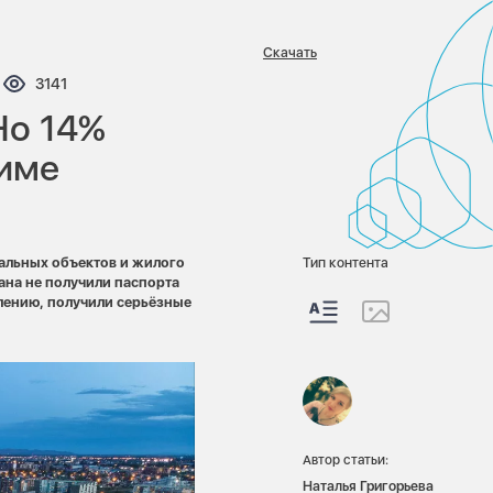
Скачать
нтариев:
Просмотров:
3141
Но 14%
зиме
иальных объектов и жилого
Тип контента
ана не получили паспорта
плению, получили серьёзные
Автор статьи:
Наталья Григорьева