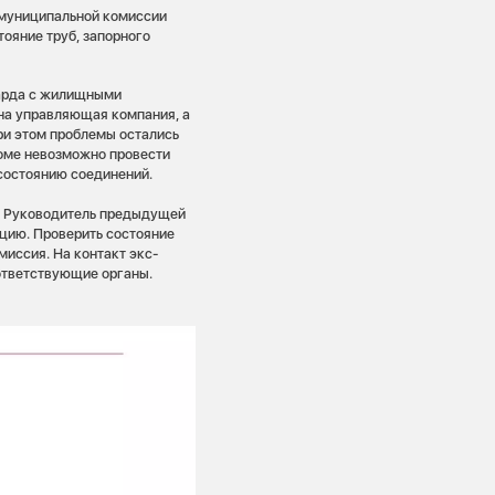
 муниципальной комиссии
ояние труб, запорного
харда с жилищными
дна управляющая компания, а
ри этом проблемы остались
 доме невозможно провести
 состоянию соединений.
. Руководитель предыдущей
цию. Проверить состояние
миссия. На контакт экс-
ответствующие органы.