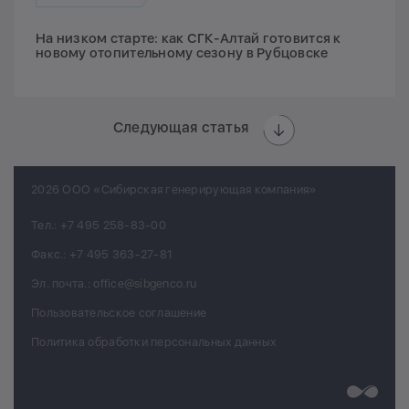
На низком старте: как СГК-Алтай готовится к
новому отопительному сезону в Рубцовске
Следующая статья
2026 ООО «Сибирская генерирующая компания»
Тел.:
+7 495 258-83-00
Факс.:
+7 495 363-27-81
Эл. почта.:
office@sibgenco.ru
Пользовательское соглашение
Политика обработки персональных данных
Разработк
Chips