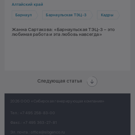
Алтайский край
Барнаул
Барнаульская ТЭЦ-3
Кадры
Жанна Сартакова: «Барнаульская ТЭЦ-3 – это
любимая работа и эта любовь навсегда»
Следующая статья
2026 ООО «Сибирская генерирующая компания»
Тел.:
+7 495 258-83-00
Факс.:
+7 495 363-27-81
Эл. почта.:
office@sibgenco.ru